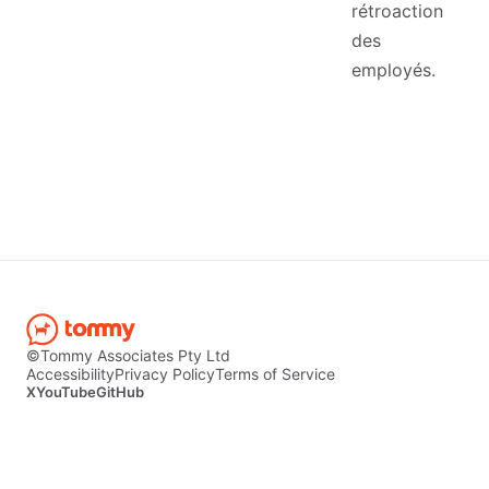
rétroaction
des
employés.
©Tommy Associates Pty Ltd
Accessibility
Privacy Policy
Terms of Service
X
YouTube
GitHub