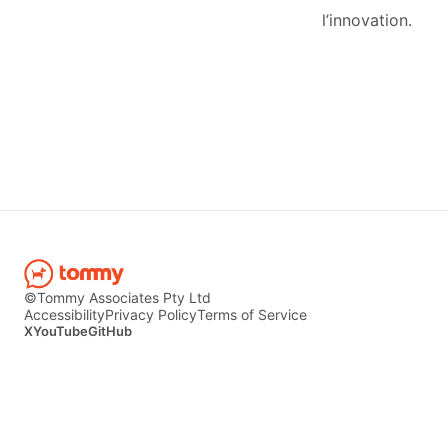
l’innovation.
©Tommy Associates Pty Ltd
Accessibility
Privacy Policy
Terms of Service
X
YouTube
GitHub