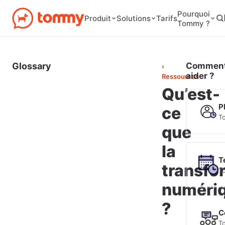
Pourquoi
Tarifs
Produit
Solutions
Tommy ?
Glossary
Comment
‹
aider ?
Ressources
Qu’est-
P
ce
T
que
la
T
transfo
T
numéri
?
C
T