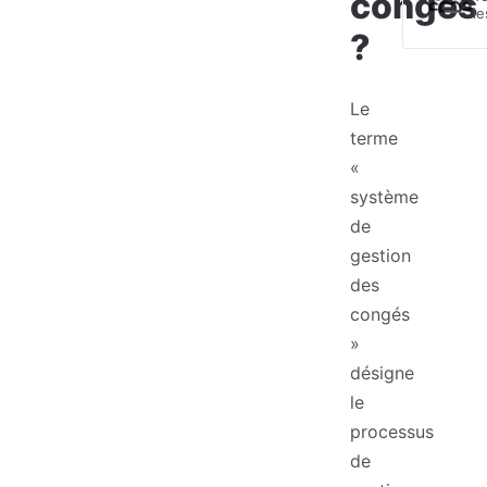
congés
le
?
Le
terme
«
système
de
gestion
des
congés
»
désigne
le
processus
de