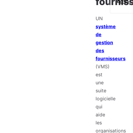
fournis
le
UN
système
de
gestion
des
fournisseurs
(VMS)
est
une
suite
logicielle
qui
aide
les
organisations