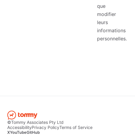
que
modifier
leurs
informations
personnelles.
©Tommy Associates Pty Ltd
Accessibility
Privacy Policy
Terms of Service
X
YouTube
GitHub