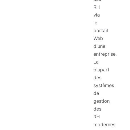
RH
via
le
portail
Web
d'une
entreprise.
La
plupart
des
systèmes
de
gestion
des
RH
modernes