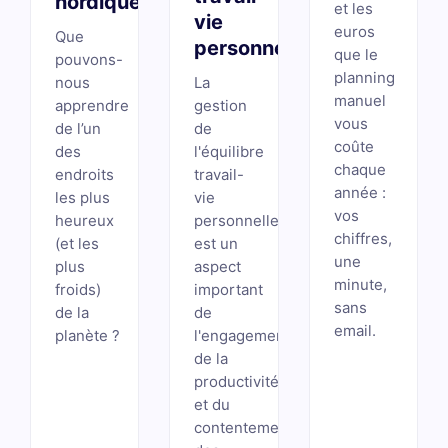
nordique
et les
vie
euros
Que
personnelle
que le
pouvons-
planning
nous
La
manuel
apprendre
gestion
vous
de l’un
de
coûte
des
l'équilibre
chaque
endroits
travail-
année :
les plus
vie
vos
heureux
personnelle
chiffres,
(et les
est un
une
plus
aspect
minute,
froids)
important
sans
de la
de
email.
planète ?
l'engagement,
de la
productivité
et du
contentement