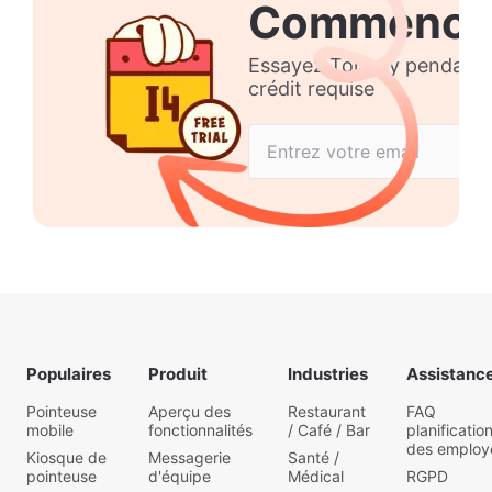
Commence
Essayez Tommy pendant 14
crédit requise
Populaires
Produit
Industries
Assistanc
Pointeuse
Aperçu des
Restaurant
FAQ
mobile
fonctionnalités
/ Café / Bar
planificatio
des employ
Kiosque de
Messagerie
Santé /
pointeuse
d'équipe
Médical
RGPD