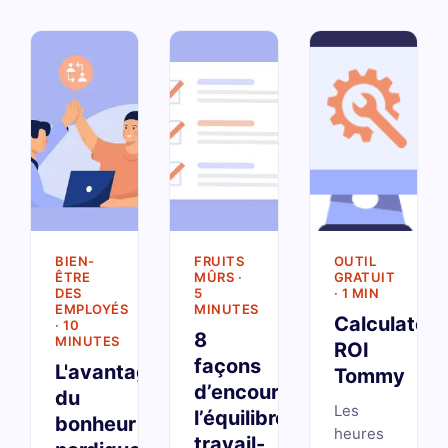
BIEN-
FRUITS
OUTIL
ÊTRE
MÛRS ·
GRATUIT
DES
5
· 1 MIN
EMPLOYÉS
MINUTES
Calculateur
· 10
8
MINUTES
ROI
façons
L'avantage
Tommy
d’encourager
du
Les
l’équilibre
bonheur
heures
travail-