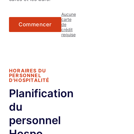
Aucune
carte
Commencer
de
crédit
requise
HORAIRES DU
PERSONNEL
D'HOSPITALITÉ
Planification
du
personnel
Hospo