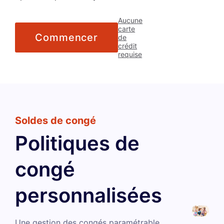
Aucune
carte
Commencer
de
crédit
requise
Soldes de congé
Politiques de
congé
personnalisées
Une gestion des congés paramétrable