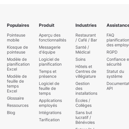
Populaires
Produit
Industries
Assistanc
Pointeuse
Aperçu des
Restaurant
FAQ
mobile
fonctionnalités
/ Café / Bar
planificatio
des employ
Kiosque de
Messagerie
Santé /
pointeuse
d'équipe
Médical
RGPD
Modèle de
Logiciel de
Soins
Confiance e
planification
planification
sécurité
Hôtels et
Excel
Temps et
Centres de
Statut du
Modèle de
présence
villégiature
système
feuille de
Logiciel de
Gestion
Documentat
temps
feuille de
des
API
Excel
temps
installations
Glossaire
Applications
Écoles /
Ressources
employés
Collèges
Blog
Intégrations
Sans but
lucratif /
Tarification
Bénévoles