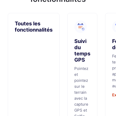
Toutes les
fonctionnalités
Suivi
F
du
d
temps
Fe
GPS
t
p
Pointez
a
et
m
pointez
a
sur le
terrain
E
avec la
capture
GPS et