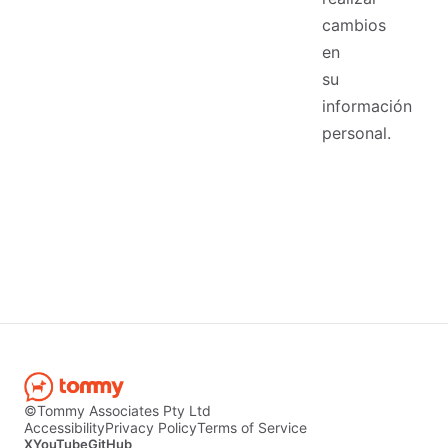
cambios
en
su
información
personal.
©Tommy Associates Pty Ltd
Accessibility
Privacy Policy
Terms of Service
X
YouTube
GitHub