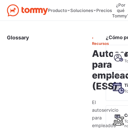
¿Por
Precios
Producto
Soluciones
qué
Tommy
Glossary
¿Cómo p
‹
Recursos
Autoser
P
T
para
emplea
(ESS)
T
T
El
autoservicio
C
para
T
empleados
no