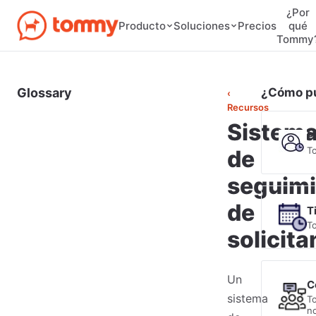
¿Por
Precios
Producto
Soluciones
qué
Tommy
Glossary
¿Cómo p
‹
Recursos
Sistem
P
T
de
seguimi
de
T
T
solicita
Un
C
sistema
T
no