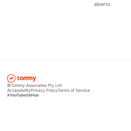
abierto.
©Tommy Associates Pty Ltd
Accessibility
Privacy Policy
Terms of Service
X
YouTube
GitHub