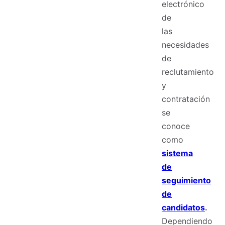
electrónico
de
las
necesidades
de
reclutamiento
y
contratación
se
conoce
como
sistema
de
seguimiento
de
candidatos
.
Dependiendo