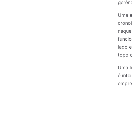
gerênc
Uma e
cronol
naquel
funcio
lado e
topo 
Uma l
é inte
empre