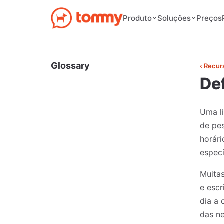
Preços
Produto
Soluções
Glossary
‹ Recur
Def
Uma l
de pe
horári
especí
Muitas
e escr
dia a 
das ne