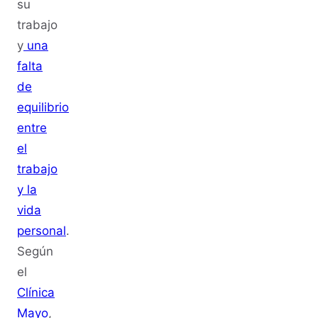
su
trabajo
y
una
falta
de
equilibrio
entre
el
trabajo
y la
vida
personal
.
Según
el
Clínica
Mayo
,