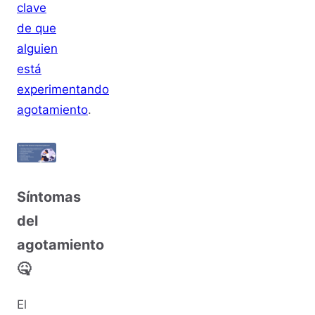
clave
de que
alguien
está
experimentando
agotamiento
.
Síntomas
del
agotamiento
🤒
El