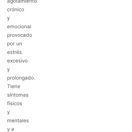
agotamiento
crónico
y
emocional
provocado
por un
estrés
excesivo
y
prolongado.
Tiene
síntomas
físicos
y
mentales
y a