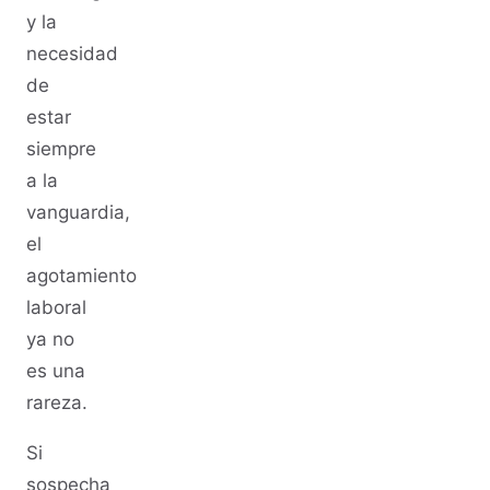
y la
necesidad
de
estar
siempre
a la
vanguardia,
el
agotamiento
laboral
ya no
es una
rareza.
Si
sospecha