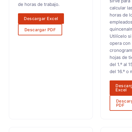
sirve para
de horas de trabajo.
calcular la
horas de l
Descargar Excel
empleado
quincenal
Descargar PDF
Utilícelo si
opera con
cronogram
hojas de t
del 1.º al 1
del 16.º o 
Descar
Excel
Descar
PDF