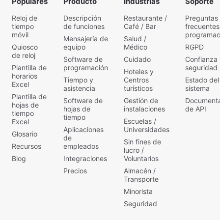
Populares
Producto
Industrias
Soporte
Reloj de
Descripción
Restaurante /
Preguntas
tiempo
de funciones
Café / Bar
frecuentes
móvil
programac
Mensajería de
Salud /
Quiosco
equipo
Médico
RGPD
de reloj
Software de
Cuidado
Confianza 
Plantilla de
programación
seguridad
Hoteles y
horarios
Tiempo y
Centros
Estado del
Excel
asistencia
turísticos
sistema
Plantilla de
Software de
Gestión de
Documenta
hojas de
hojas de
instalaciones
de API
tiempo
tiempo
Escuelas /
Excel
Aplicaciones
Universidades
Glosario
de
Sin fines de
Recursos
empleados
lucro /
Blog
Integraciones
Voluntarios
Precios
Almacén /
Transporte
Minorista
Seguridad