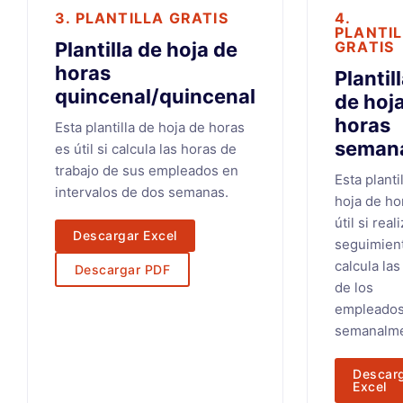
3. PLANTILLA GRATIS
4.
PLANTI
Plantilla de hoja de
GRATIS
horas
Plantil
quincenal/quincenal
de hoj
horas
Esta plantilla de hoja de horas
seman
es útil si calcula las horas de
trabajo de sus empleados en
Esta planti
intervalos de dos semanas.
hoja de ho
útil si real
Descargar Excel
seguimien
calcula las
Descargar PDF
de los
empleado
semanalme
Descar
Excel