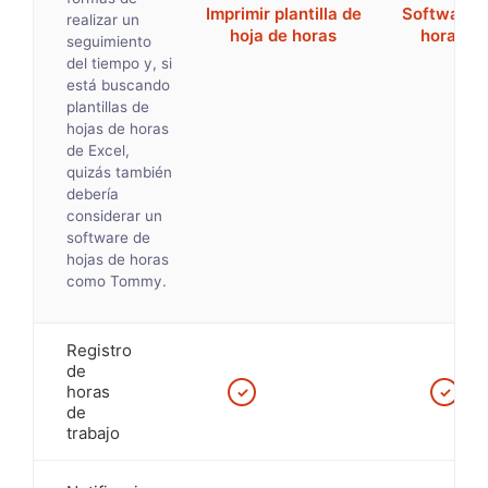
Imprimir plantilla de
Software d
realizar un
hoja de horas
horas d
seguimiento
del tiempo y, si
está buscando
plantillas de
hojas de horas
de Excel,
quizás también
debería
considerar un
software de
hojas de horas
como Tommy.
Registro
de
horas
✓
✓
de
trabajo