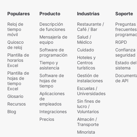
Populares
Producto
Industrias
Soporte
Reloj de
Descripción
Restaurante /
Preguntas
tiempo
de funciones
Café / Bar
frecuentes
móvil
programac
Mensajería de
Salud /
Quiosco
equipo
Médico
RGPD
de reloj
Software de
Cuidado
Confianza 
Plantilla de
programación
seguridad
Hoteles y
horarios
Tiempo y
Centros
Estado del
Excel
asistencia
turísticos
sistema
Plantilla de
Software de
Gestión de
Documenta
hojas de
hojas de
instalaciones
de API
tiempo
tiempo
Escuelas /
Excel
Aplicaciones
Universidades
Glosario
de
Sin fines de
Recursos
empleados
lucro /
Blog
Integraciones
Voluntarios
Precios
Almacén /
Transporte
Minorista