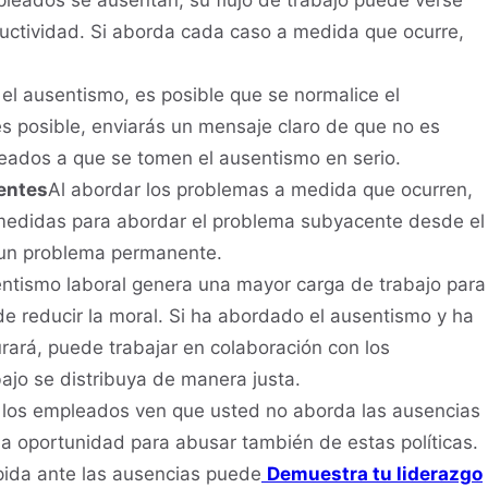
pleados se ausentan, su flujo de trabajo puede verse
ductividad. Si aborda cada caso a medida que ocurre,
s el ausentismo, es posible que se normalice el
s posible, enviarás un mensaje claro de que no es
leados a que se tomen el ausentismo en serio.
entes
Al abordar los problemas a medida que ocurren,
 medidas para abordar el problema subyacente desde el
n un problema permanente.
entismo laboral genera una mayor carga de trabajo para
e reducir la moral. Si ha abordado el ausentismo y ha
rará, puede trabajar en colaboración con los
ajo se distribuya de manera justa.
i los empleados ven que usted no aborda las ausencias
 oportunidad para abusar también de estas políticas.
pida ante las ausencias puede
Demuestra tu liderazgo