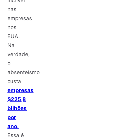
incrível
nas
empresas
nos
EUA.
Na
verdade,
o
absenteísmo
custa
empresas
$225,8
bilhões
por
ano
.
Essa é