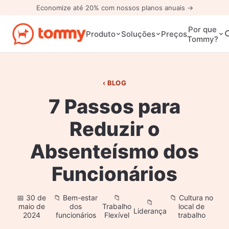
Economize até 20% com nossos planos anuais →
Por que
Preços
Produto
Soluções
Tommy?
BLOG
7 Passos para
Reduzir o
Absenteísmo dos
Funcionários
30 de
Bem-estar
Cultura no
maio de
dos
Trabalho
local de
Liderança
2024
funcionários
Flexível
trabalho