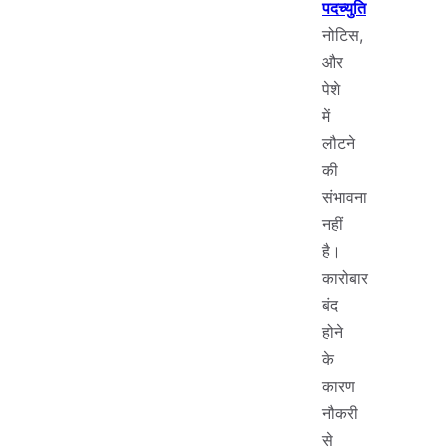
पदच्युति
नोटिस,
और
पेशे
में
लौटने
की
संभावना
नहीं
है।
कारोबार
बंद
होने
के
कारण
नौकरी
से