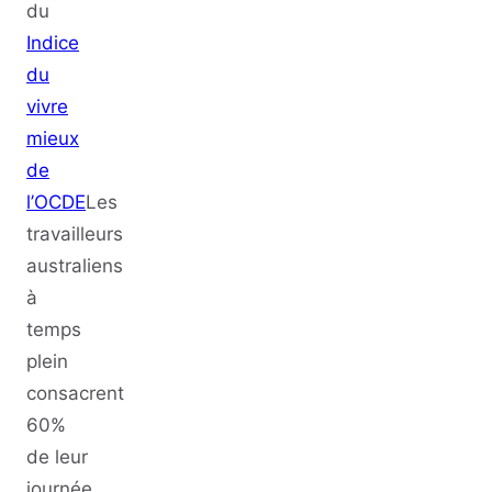
du
Indice
du
vivre
mieux
de
l’OCDE
Les
travailleurs
australiens
à
temps
plein
consacrent
60%
de leur
journée