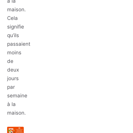
à la
maison.
Cela
signifie
qu’ils
passaient
moins
de
deux
jours
par
semaine
à la
maison.