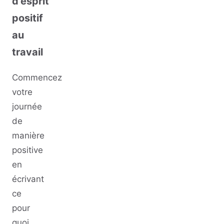
d’esprit
positif
au
travail
Commencez
votre
journée
de
manière
positive
en
écrivant
ce
pour
quoi