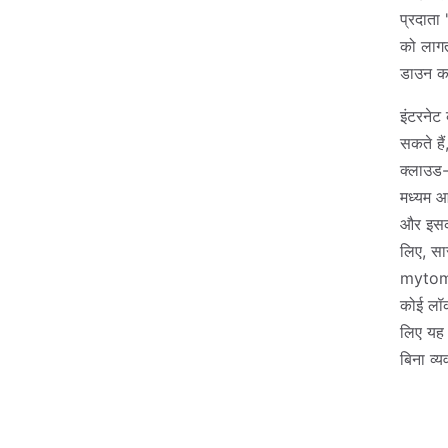
प्रदाता
को लागत
डाउन कर
इंटरनेट
सकते है
क्लाउड-
मध्यम आक
और इसकी
लिए, सा
mytommy
कोई लॉक-
लिए यह
बिना व्य