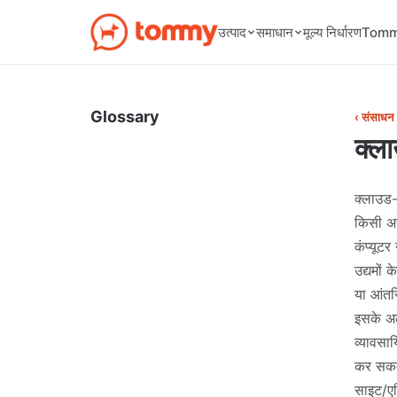
मूल्य निर्धारण
उत्पाद
समाधान
Tommy
Glossary
‹ संसाधन
क्ल
क्लाउड-
किसी अन्
कंप्यूटर
उद्यमों 
या आंतर
इसके अल
व्यावसाय
कर सकते 
साइट/एप