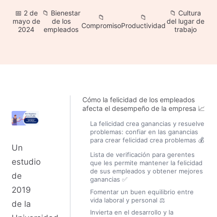
2 de
Bienestar
Cultura
mayo de
de los
del lugar de
Compromiso
Productividad
2024
empleados
trabajo
Cómo la felicidad de los empleados
afecta el desempeño de la empresa 📈
La felicidad crea ganancias y resuelve
problemas: confiar en las ganancias
para crear felicidad crea problemas 💰
Un
Lista de verificación para gerentes
estudio
que les permite mantener la felicidad
de sus empleados y obtener mejores
de
ganancias ✅
2019
Fomentar un buen equilibrio entre
vida laboral y personal ⚖️
de la
Invierta en el desarrollo y la