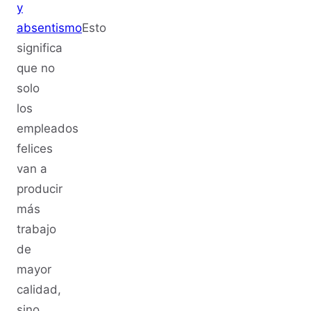
y
absentismo
Esto
significa
que no
solo
los
empleados
felices
van a
producir
más
trabajo
de
mayor
calidad,
sino