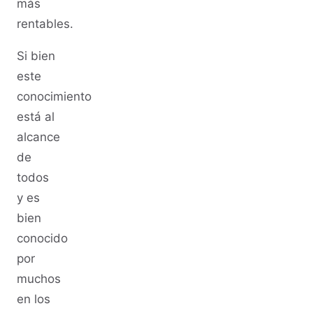
más
rentables.
Si bien
este
conocimiento
está al
alcance
de
todos
y es
bien
conocido
por
muchos
en los