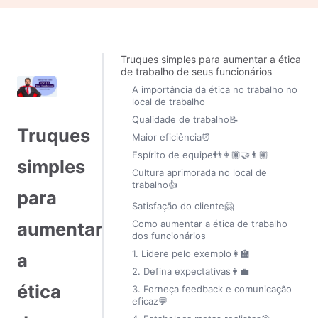
Truques simples para aumentar a ética
de trabalho de seus funcionários
A importância da ética no trabalho no
local de trabalho
Qualidade de trabalho📝
Truques
Maior eficiência⏰
Espírito de equipe👬👩🏾‍🤝‍👨🏽
simples
Cultura aprimorada no local de
trabalho👍
para
Satisfação do cliente🤗
Como aumentar a ética de trabalho
aumentar
dos funcionários
1. Lidere pelo exemplo👩‍🏫
a
2. Defina expectativas👨‍💼
ética
3. Forneça feedback e comunicação
eficaz💬