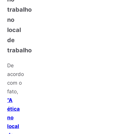
trabalho
no
local
de
trabalho
De
acordo
com o
fato,
“A
ética
no
local