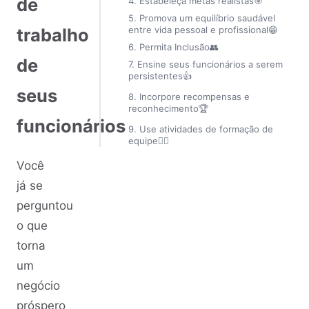
de
4. Estabeleça metas realistas🎯
5. Promova um equilíbrio saudável
entre vida pessoal e profissional😁
trabalho
6. Permita Inclusão👥
de
7. Ensine seus funcionários a serem
persistentes👍
seus
8. Incorpore recompensas e
reconhecimento🏆
funcionários
9. Use atividades de formação de
equipe👷‍♂️
Você
já se
perguntou
o que
torna
um
negócio
próspero