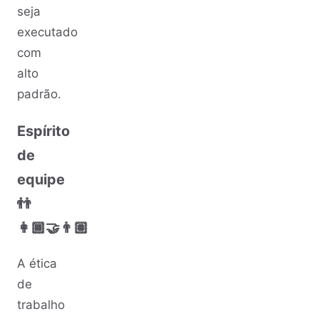
seja
executado
com
alto
padrão.
Espírito
de
equipe
👬
👩🏾‍🤝‍👨🏽
A ética
de
trabalho