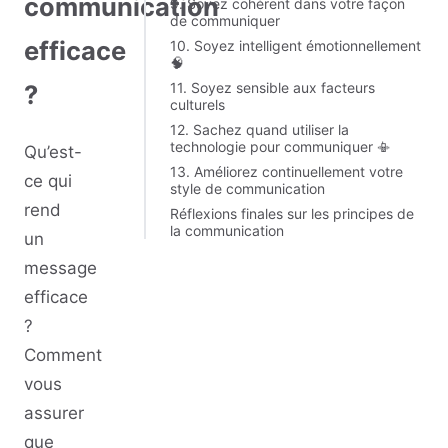
communication
9. Soyez cohérent dans votre façon
de communiquer
efficace
10. Soyez intelligent émotionnellement
🧠
11. Soyez sensible aux facteurs
?
culturels
12. Sachez quand utiliser la
technologie pour communiquer 📳
Qu’est-
13. Améliorez continuellement votre
ce qui
style de communication
rend
Réflexions finales sur les principes de
la communication
un
message
efficace
?
Comment
vous
assurer
que