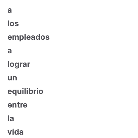
a
los
empleados
a
lograr
un
equilibrio
entre
la
vida