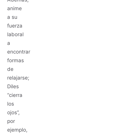
anime
a su
fuerza
laboral
a
encontrar
formas
de
relajarse;
Diles
“cierra
los
ojos”,
por
ejemplo,