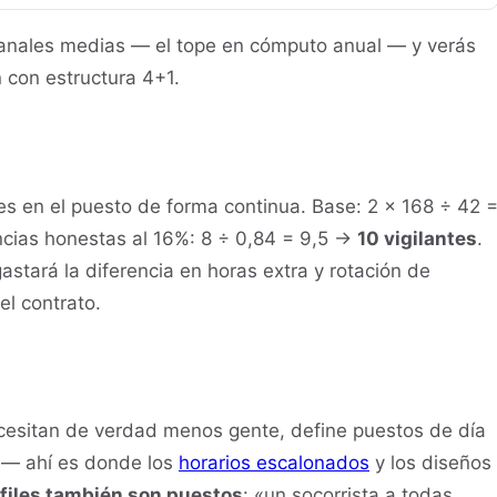
anales medias — el tope en cómputo anual — y verás
 con estructura 4+1.
es en el puesto de forma continua. Base: 2 × 168 ÷ 42 
encias honestas al 16%: 8 ÷ 0,84 = 9,5 →
10 vigilantes
.
gastará la diferencia en horas extra y rotación de
el contrato.
ecesitan de verdad menos gente, define puestos de día
r — ahí es donde los
horarios escalonados
y los diseños
files también son puestos
: «un socorrista a todas