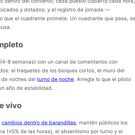
s dentro del convenio; cada puesto cubierto cada hora,
icados y dotados; y el registro de jornada —
r lo que el cuadrante promete. Un cuadrante que pasa, s
cusa.
ompleto
o (4-8 semanas) con un canal de comentarios con
os: el traqueteo de los bloques cortos, el muro del
a de noches del
turno de noche
. Arregla lo que el piloto
n año de estabilidad.
e vivo
s
cambios dentro de barandillas
; mantén públicos los
xtra (≤5% de las horas), el absentismo por turno y el