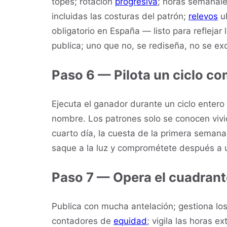
topes; rotación
progresiva
; horas semanale
incluidas las costuras del patrón;
relevos
ub
obligatorio en España — listo para refleja
publica; uno que no, se rediseña, no se ex
Paso 6 — Pilota un ciclo c
Ejecuta el ganador durante un ciclo enter
nombre. Los patrones solo se conocen vivid
cuarto día, la cuesta de la primera seman
saque a la luz y comprométete después a u
Paso 7 — Opera el cuadrant
Publica con mucha antelación; gestiona lo
contadores de
equidad
; vigila las horas e