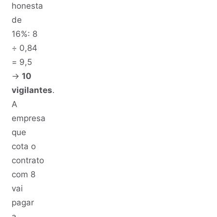
honesta
de
16%: 8
÷ 0,84
= 9,5
→
10
vigilantes
.
A
empresa
que
cota o
contrato
com 8
vai
pagar
a