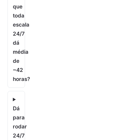
que
toda
escala
24/7
dá
média
de
~42
horas?
Dá
para
rodar
24/7