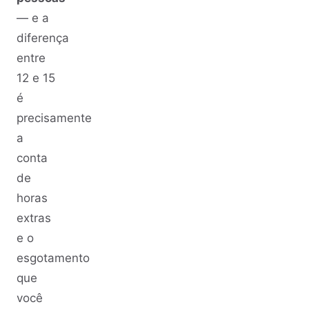
— e a
diferença
entre
12 e 15
é
precisamente
a
conta
de
horas
extras
e o
esgotamento
que
você