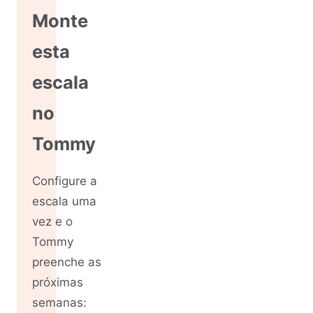
Monte
esta
escala
no
Tommy
Configure a
escala uma
vez e o
Tommy
preenche as
próximas
semanas: