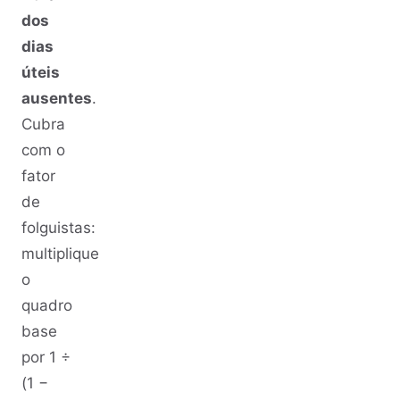
dos
dias
úteis
ausentes
.
Cubra
com o
fator
de
folguistas:
multiplique
o
quadro
base
por 1 ÷
(1 −