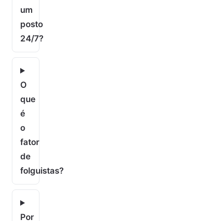
um
posto
24/7?
O
que
é
o
fator
de
folguistas?
Por