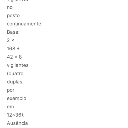
no
posto
continuamente.
Base:
2 ×
168 ÷
42 = 8
vigilantes
(quatro
duplas,
por
exemplo
em
12x36).
Ausência