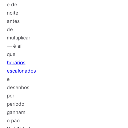
e de
noite
antes
de
multiplicar
— é aí
que
horários
escalonados
e
desenhos
por
período
ganham
o pão.