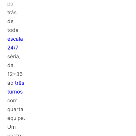
por
trás
de
toda
escala
24/7
séria,
da
12x36
ao
três
turnos
com
quarta
equipe.
Um
posto