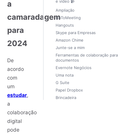
e vídeo 📹
a
Ampliação
camaradagem
GoToMeeting
Hangouts
para
Skype para Empresas
Amazon Chime
2024
Junte-se a mim
Ferramentas de colaboração para
De
documentos
Evernote Negócios
acordo
Uma nota
com
G Suite
um
Papel Dropbox
estudar
,
Brincadeira
a
colaboração
digital
pode