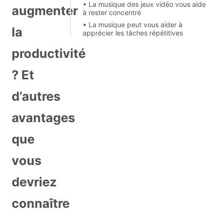
• La musique des jeux vidéo vous aide
augmenter
à rester concentré
• La musique peut vous aider à
la
apprécier les tâches répétitives
productivité
? Et
d’autres
avantages
que
vous
devriez
connaître