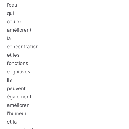
l’eau
qui
coule)
améliorent
la
concentration
et les
fonctions
cognitives.
Ils
peuvent
également
améliorer
l’humeur
et la