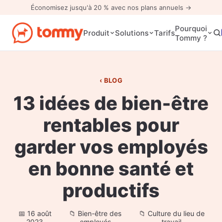
Économisez jusqu'à 20 % avec nos plans annuels →
Pourquoi
Tarifs
Produit
Solutions
Tommy ?
BLOG
13 idées de bien-être
rentables pour
garder vos employés
en bonne santé et
productifs
16 août
Bien-être des
Culture du lieu de
2023
employés
travail