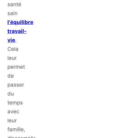
santé
sain
l'équilibre
travail-
vie
.
Cela
leur
permet
de
passer
du
temps
avec
leur
famille,