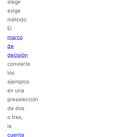
elegir
exige
método.
El
marco
de
decisión
convierte
los
ejemplos
en una
preselección
de dos
o tres,
la
cuenta