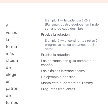
Ejemplo 1 — la cadencia 2-2-3
(Panama): cuatro equipos, un fin de
A
semana de cada dos libre
veces
Prueba la rotación
la
Ejemplo 2 — el continental: rotación
progresiva rápida en turnos de 8
forma
horas
más
Prueba la rotación
rápida
Los patrones con guía completa en
español
de
Los clásicos internacionales
elegir
De ejemplo a decisión
un
Monta este cuadrante en Tommy
patrón
Preguntas frecuentes
de
turnos