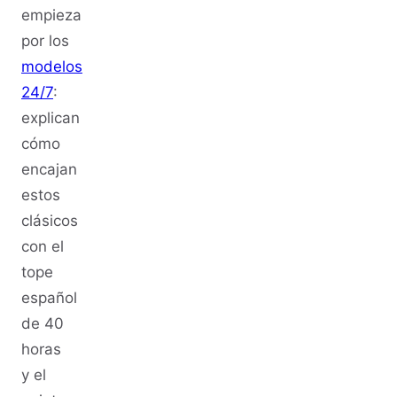
empieza
por los
modelos
24/7
:
explican
cómo
encajan
estos
clásicos
con el
tope
español
de 40
horas
y el