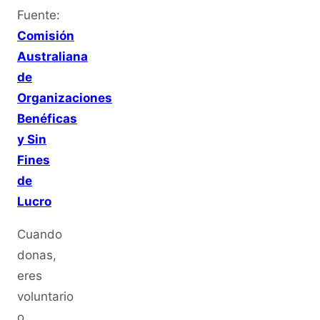
Fuente:
Comisión
Australiana
de
Organizaciones
Benéficas
y Sin
Fines
de
Lucro
Cuando
donas,
eres
voluntario
o