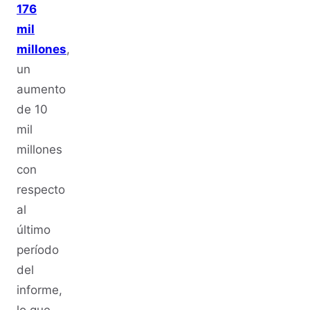
176
mil
millones
,
un
aumento
de 10
mil
millones
con
respecto
al
último
período
del
informe,
lo que