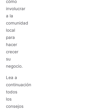
cómo
involucrar
a la
comunidad
local
para
hacer
crecer
su
negocio.
Lea a
continuación
todos
los
consejos