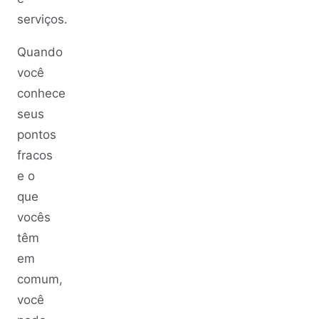
serviços.
Quando
você
conhece
seus
pontos
fracos
e o
que
vocês
têm
em
comum,
você