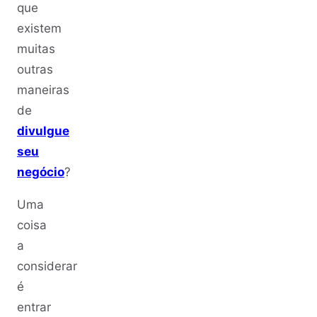
que
existem
muitas
outras
maneiras
de
divulgue
seu
negócio
?
Uma
coisa
a
considerar
é
entrar