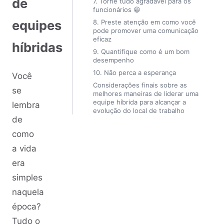
de
7. Torne tudo agradável para os
funcionários 😀
equipes
8. Preste atenção em como você
pode promover uma comunicação
eficaz
híbridas
9. Quantifique como é um bom
desempenho
10. Não perca a esperança
Você
Considerações finais sobre as
se
melhores maneiras de liderar uma
equipe híbrida para alcançar a
lembra
evolução do local de trabalho
de
como
a vida
era
simples
naquela
época?
Tudo o