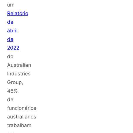
um
Relatório
de
abril
de
2022
do
Australian
Industries
Group,
46%
de
funcionários
australianos
trabalham