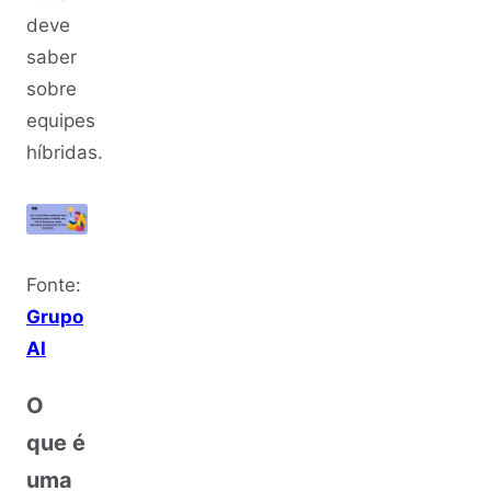
deve
saber
sobre
equipes
híbridas.
Fonte:
Grupo
AI
O
que é
uma