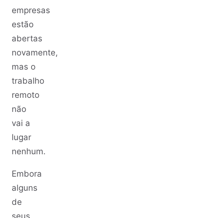
empresas
estão
abertas
novamente,
mas o
trabalho
remoto
não
vai a
lugar
nenhum.
Embora
alguns
de
seus