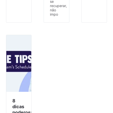
se
recuperar,
não
impo
8
dicas
poderosas