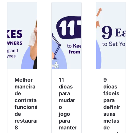
Melhor
11
9
maneira
dicas
dicas
de
para
fáceis
contratar
mudar
para
funcionários
o
definir
de
jogo
suas
restaurantes:
para
metas
8
manter
de