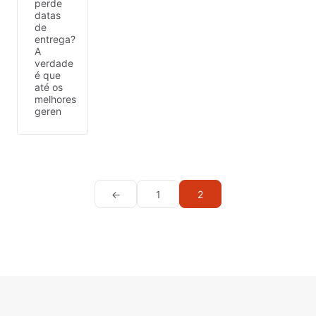
perde
datas
de
entrega?
A
verdade
é que
até os
melhores
geren
←
1
2