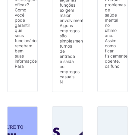
eficaz?
problemas
funções
Como
de
exigem
você
saúde
maior
pode
mental
envolvimento.
garantir
no
Alguns
que
último
empregos
seus
ano.
são
funcionários
Assim
simplesmente
recebam
como
turnos
bem
ficar
de
suas
fisicamente
entrada
informações?
doente,
e saída
Para
os func
ou
empregos
casuais.
N