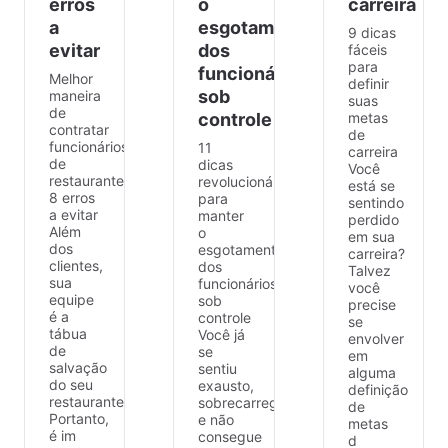
erros
o
carreira
a
esgotamento
9 dicas
evitar
dos
fáceis
para
funcionários
Melhor
definir
sob
maneira
suas
de
controle
metas
contratar
de
funcionários
11
carreira
de
dicas
Você
restaurante:
revolucionárias
está se
8 erros
para
sentindo
a evitar
manter
perdido
Além
o
em sua
dos
esgotamento
carreira?
clientes,
dos
Talvez
sua
funcionários
você
equipe
sob
precise
é a
controle
se
tábua
Você já
envolver
de
se
em
salvação
sentiu
alguma
do seu
exausto,
definição
restaurante.
sobrecarregado
de
Portanto,
e não
metas
é im
consegue
d