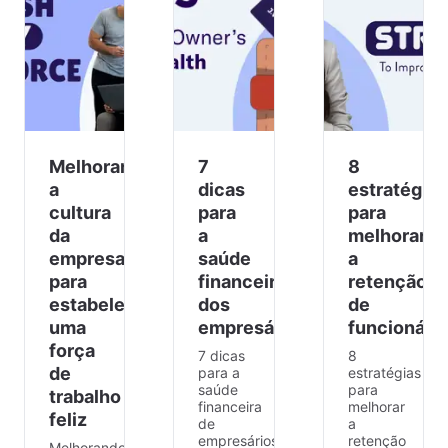
Melhorar
7
8
a
dicas
estratégias
cultura
para
para
da
a
melhorar
empresa
saúde
a
para
financeira
retenção
estabelecer
dos
de
uma
empresários
funcionári
força
7 dicas
8
de
para a
estratégias
saúde
para
trabalho
financeira
melhorar
feliz
de
a
empresários
retenção
Melhorando