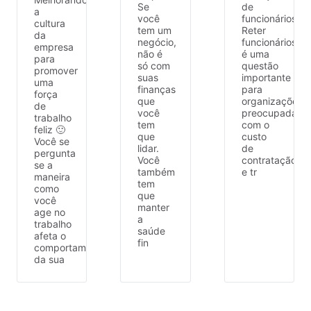
Se
de
a
você
funcionários
cultura
tem um
Reter
da
negócio,
funcionários
empresa
não é
é uma
para
só com
questão
promover
suas
importante
uma
finanças
para
força
que
organizações
de
você
preocupadas
trabalho
tem
com o
feliz 🙂
que
custo
Você se
lidar.
de
pergunta
Você
contratação
se a
também
e tr
maneira
tem
como
que
você
manter
age no
a
trabalho
saúde
afeta o
fin
comportamento
da sua