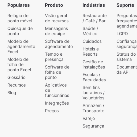
Populares
Produto
Indústrias
Suporte
Relógio de
Visão geral
Restaurante
Perguntas
ponto móvel
de recursos
/ Café / Bar
frequente
agendame
Quiosque de
Mensagens
Saúde /
ponto
de equipe
Médico
LGPD
Modelo de
Software de
Cuidados
Confiança
agendamento
agendamento
seguranç
Hotéis e
Excel
Tempo e
Resorts
Status do
Modelo de
presença
sistema
Gestão de
folha de
Software de
instalações
Document
ponto Excel
folha de
da API
Escolas /
Glossário
ponto
Faculdades
Recursos
Aplicativos
Sem fins
de
Blog
lucrativos /
funcionários
Voluntários
Integrações
Armazém /
Preços
Transporte
Varejo
Segurança