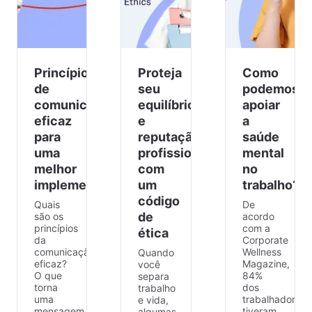
Princípios
Proteja
Como
de
seu
podemos
comunicação
equilíbrio
apoiar
eficaz
e
a
para
reputação
saúde
uma
profissional
mental
melhor
com
no
implementação
um
trabalho?
código
Quais
De
de
são os
acordo
princípios
com a
ética
da
Corporate
comunicação
Wellness
Quando
eficaz?
Magazine,
você
O que
84%
separa
torna
dos
trabalho
uma
trabalhadores
e vida,
mensagem
tiveram
algumas