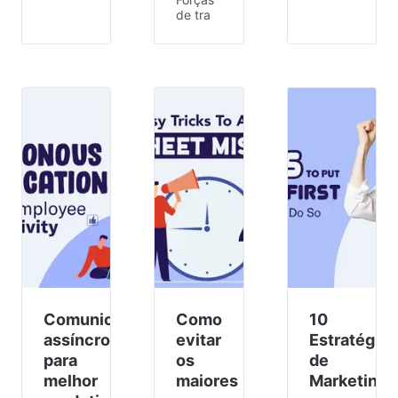
de tra
Comunicação
Como
10
assíncrona
evitar
Estratégias
para
os
de
melhor
maiores
Marketing