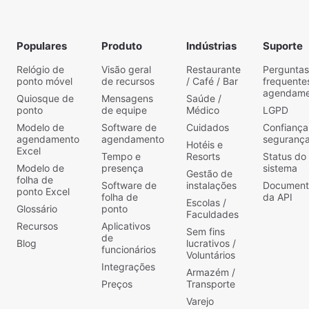
Populares
Produto
Indústrias
Suporte
Relógio de
Visão geral
Restaurante
Perguntas
ponto móvel
de recursos
/ Café / Bar
frequente
agendame
Quiosque de
Mensagens
Saúde /
ponto
de equipe
Médico
LGPD
Modelo de
Software de
Cuidados
Confiança
agendamento
agendamento
seguranç
Hotéis e
Excel
Tempo e
Resorts
Status do
Modelo de
presença
sistema
Gestão de
folha de
Software de
instalações
Document
ponto Excel
folha de
da API
Escolas /
Glossário
ponto
Faculdades
Recursos
Aplicativos
Sem fins
de
Blog
lucrativos /
funcionários
Voluntários
Integrações
Armazém /
Preços
Transporte
Varejo