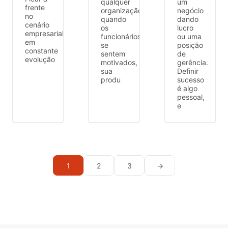
qualquer
um
frente
organização,
negócio
no
quando
dando
cenário
os
lucro
empresarial
funcionários
ou uma
em
se
posição
constante
sentem
de
evolução
motivados,
gerência.
sua
Definir
produ
sucesso
é algo
pessoal,
e
1
2
3
→