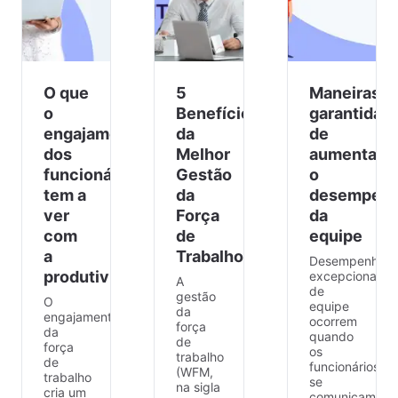
O que
5
Maneiras
o
Benefícios
garantidas
engajamento
da
de
dos
Melhor
aumentar
funcionários
Gestão
o
tem a
da
desempen
ver
Força
da
com
de
equipe
a
Trabalho
Desempenhos
produtividade?
excepcionais
A
de
gestão
O
equipe
da
engajamento
ocorrem
força
da
quando
de
força
os
trabalho
de
funcionários
(WFM,
trabalho
se
na sigla
cria um
comunicam