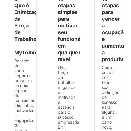
Que é
etapas
etapas
Otimização
simples
para
da
para
vencer
Força
motivar
a
de
seu
ocupação
Trabalho?
funcionário
e
-
em
aumentar
MyTommy.com
qualquer
a
nível
produtivid
Por trás
de
Uma
Cada
cada
força
um de
negócio
de
nós
próspero
trabalho
tem
há uma
engajada
sua
equipe
e
definição
de
motivada
de
funcionários
é
sucesso.
eficientes,
essencial
Para
motivados
para o
alguns,
e
sucesso
é um
engajados
empresarial.
carro
🤝.
Em
novo,
Ficar à