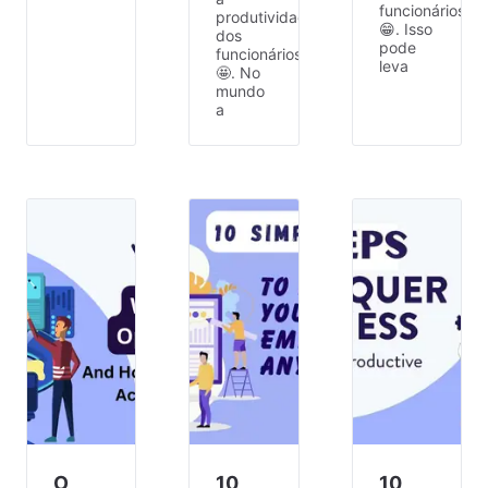
funcionários
produtividade
😁. Isso
dos
pode
funcionários
leva
🤩. No
mundo
a
O
10
10