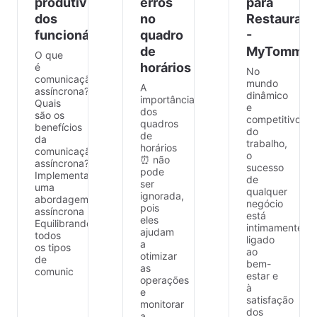
produtividade
erros
para
dos
no
Restaurant
funcionários
quadro
-
de
MyTommy.
O que
horários
é
No
comunicação
mundo
A
assíncrona?
dinâmico
importância
Quais
e
dos
são os
competitivo
quadros
benefícios
do
de
da
trabalho,
horários
comunicação
o
⏰ não
assíncrona?
sucesso
pode
Implementando
de
ser
uma
qualquer
ignorada,
abordagem
negócio
pois
assíncrona
está
eles
Equilibrando
intimamente
ajudam
todos
ligado
a
os tipos
ao
otimizar
de
bem-
as
comunic
estar e
operações
à
e
satisfação
monitorar
dos
a