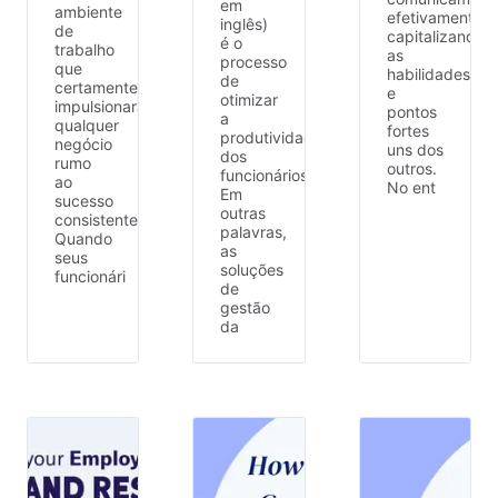
em
ambiente
efetivamente,
inglês)
de
capitalizando
é o
trabalho
as
processo
que
habilidades
de
certamente
e
otimizar
impulsionará
pontos
a
qualquer
fortes
produtividade
negócio
uns dos
dos
rumo
outros.
funcionários.
ao
No ent
Em
sucesso
outras
consistente.
palavras,
Quando
as
seus
soluções
funcionári
de
gestão
da