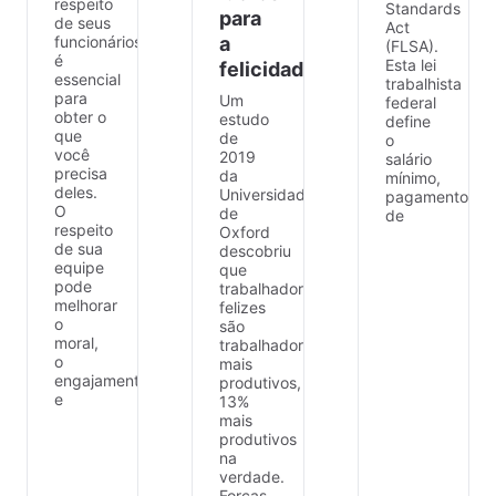
respeito
Standards
para
de seus
Act
funcionários
a
(FLSA).
é
Esta lei
felicidade
essencial
trabalhista
para
Um
federal
obter o
estudo
define
que
de
o
você
2019
salário
precisa
da
mínimo,
deles.
Universidade
pagamento
O
de
de
respeito
Oxford
de sua
descobriu
equipe
que
pode
trabalhadores
melhorar
felizes
o
são
moral,
trabalhadores
o
mais
engajamento
produtivos,
e
13%
mais
produtivos
na
verdade.
Forças