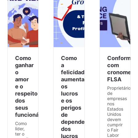
Como
Como
Conformid
ganhar
a
com
o
felicidade
cronometr
amor
aumenta
FLSA
e o
os
Proprietários
respeito
lucros
de
empresas
dos
e os
nos
seus
perigos
Estados
funcionários
de
Unidos
devem
depender
Como
cumprir
dos
líder,
o Fair
ter o
Labor
lucros