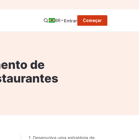
BR
Entrar
Começar
mento de
staurantes
1. Desenvolva uma estratégia de