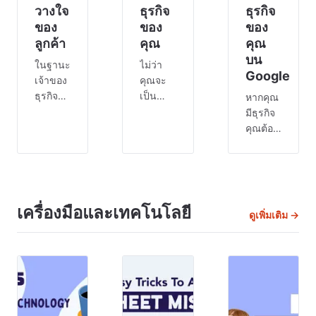
วางใจ
ธุรกิจ
ธุรกิจ
ของ
ของ
ของ
ลูกค้า
คุณ
คุณ
บน
ในฐานะ
ไม่ว่า
Google
เจ้าของ
คุณจะ
ธุรกิจ
เป็น
หากคุณ
สิ่ง
ธุรกิจที่
มีธุรกิจ
สำคัญ
ก่อตั้ง
คุณต้อง
คือต้อง
ขึ้นแล้ว
รู้ว่า
จำไว้ว่า
หรือเป็น
SEO
(Search
ลูกค้าคือ
ธุรกิจที่
Engine
สิ่ง
เพิ่งเริ่ม
Optimization)
สำคัญ
ต้น การ
คืออะไร
เครื่องมือและเทคโนโลยี
ดูเพิ่มเติม →
สำหรับ
ตลาดที่
และจะ
บริษัท
มี
ใช้มัน
ของคุณ
ประสิทธิภาพ
อย่างไร
🤝 หาก
ถือเป็น
บางคน
ไม่มี
สิ่ง
ประสบ
ลูกค้า
สำคัญ
ความ
คุณจะ
เพื่อให้
สำเร็จ