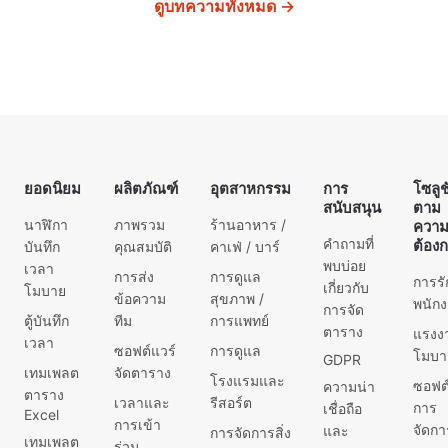
คุณจะ
มหาวิทยาลัย
ดูบทความทั้งหมด →
ทำงาน
หางาน
เยล ระบุ
ของคุณ
ใหม่ด้วย
ว่า
ไม่ว่า
เรซูเม่
ความเครียด
คุณจะ
แบบมือ
หลังการ
ดำเนิน
อาชีพได้
ระบาด
ธุรกิจใน
อย่างไร?
ใหญ่
อุตสาหกรรม
บริษัท
ทำให้
ใดก็ตาม
ต่างๆ
ผู้คนมี
ยอดนิยม
ผลิตภัณฑ์
อุตสาหกรรม
การ
โซลูช
ไม่ว่า
มอง
ช่วง
สนับสนุน
ตาม
คุณจะ
หาความ
ความ
นาฬิกา
ภาพรวม
ร้านอาหาร /
ควา
เป็นผู้
ต้องการ
คำถามที่
ต้อง
สนใจ
บันทึก
คุณสมบัติ
คาเฟ่ / บาร์
จัดการ
และ
พบบ่อย
สั้นลง
เวลา
การส่ง
การดูแล
CEO ห
การร
ความสา
เกี่ยวกับ
ดังนั้น ผู้
โมบาย
ข้อความ
สุขภาพ /
พนัก
มารถ
การจัด
จัดการ
ตู้บันทึก
ทีม
การแพทย์
ใหม่ๆ
ตาราง
จึงมีช่วง
แรงง
เวลา
ซอฟต์แวร์
การดูแล
ความ
โมบา
GDPR
เทมเพลต
จัดตาราง
สนใจ
โรงแรมและ
ซอฟต์
ความน่า
ตาราง
เวลาและ
รีสอร์ต
การ
เชื่อถือ
Excel
การเข้า
จัดกา
และ
การจัดการสิ่ง
เทมเพลต
ร่วม