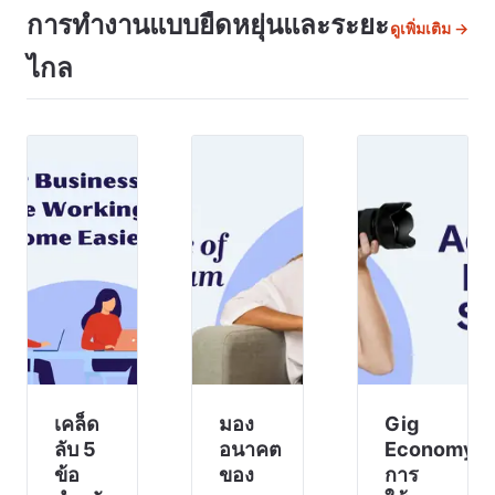
ธรรม
ประจำ
พนักงาน
การทำงานแบบยืดหยุ่นและระยะ
ดูเพิ่มเติม →
(Fair
หรือไม่?
และมี
Fair
หรือคุณ
ไกล
ความ
Standards
ต้องการ
สำคัญ
Act -
FLSA)
คนมา
เพียงใด
กฎหมาย
ช่วย
การเข้า
แรงงาน
ชั่วคราว
ร่วม .
ของ
สักสอง
บริษัท
รัฐบาล
สาม
ในยุโรป
กลางนี้
เดือน?
ทุกแห่ง
กำหนด
ถ้าอย่าง
จะต้องมี
ค่าจ้าง
นั้น การ
บันทึก
ขั้นต่ำ ค่
จ้าง
ข้อมูล
พนักงาน
ดังกล่าว
พาร์ทไทม์
เพื่อการ
คือท
ตรวจ
สอบของ
เคล็ด
มอง
Gig
รัฐ
ลับ 5
อนาคต
Economy:
ข้อ
ของ
การ