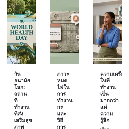
พนักงาน
กังวล
เรื่อง
คนอื่นๆ
เป็น
ท้าทาย
ของคุณ
สัญญาณ
บ่อยครั้ง
ต้องเสีย
บ่งบอก
ที่
ค่าใช้
ว่ามีบาง
พนักงาน
จ่าย
อย่างใน
ใน
โดย
ร่างกาย
อุตสาหกรรม
เฉพาะ
ของคุณ
เหล่านี้
อย่างยิ่ง
ทำงาน
มักจะ
เมื่อพวก
ผิดปกติ.
ทำงาน
เพื่อน
นอก
ร่วมทีม
วัน
เวลา
ภาวะ
ความเครียด
ข
หรือมี
อนามัย
หมด
ในที่
ภาระผูก
โลก:
ไฟใน
ทำงาน
พันอื่นๆ
สถาน
การ
เป็น
ที่คุณต
ที่
ทำงาน
มากกว่า
ทำงาน
กะ
แค่
ที่ส่ง
และ
ความ
เสริมสุข
วิธี
รู้สึก
ภาพ
การ
เดือน