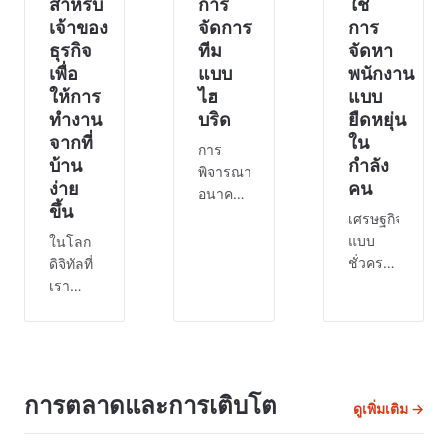
สำหรับ
การ
ใช้
เจ้าของ
จัดการ
การ
ธุรกิจ
ทีม
จัดหา
เพื่อ
แบบ
พนักงาน
ให้การ
ไฮ
แบบ
ทำงาน
บริด
ยืดหยุ่น
จากที่
ใน
การ
บ้าน
กำลัง
พิจารณา
ง่าย
คน
อนาคต
ขึ้น
ของการ
เศรษฐกิจ
จัดการ
แบบ
ในโลก
ทีมแบบ
ชั่วคราว:
ดิจิทัลที่
ไฮบริด
การนำ
เรา
คุณจำ
ระบบ
อาศัยอยู่
ได้ไหม
จ้าง
🖥🌎 การ
ว่าชีวิต
พนักงาน
ทำงาน
ในสมัย
แบบ
จาก
นั้นเรียบ
ยืดหยุ่น
ระยะ
การตลาดและการเติบโต
ดูเพิ่มเติม →
ง่ายแค่
มาใช้ใน
ไกล
ไหน สิ่ง
กำลัง
ไม่ใช่แค่