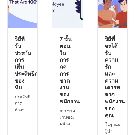
สุขภาพ
พลังงาน
หลับ
(Health
ลดลง
แปด
Reso
กว่าที่
ชั่วโมง
เคย มุก
จัดการ
ตลกหาย
ความเครียด
ไป มีคน
คำ
วิธีที่
7 ขั้น
วิธีที่
ตะคอก
แนะนำ
รับ
ตอน
จะได้
ใส่เพื่อ
ที่ดีใน
ประกัน
ใน
รับ
นร
ทาง
การ
การ
ความ
ทฤษฎี
เพิ่ม
ลด
รัก
แต่ถ้า
ประสิทธิภาพ
การ
และ
คุณ
ของ
ขาด
ความ
ทีม
งาน
เคารพ
ของ
จาก
ประสิทธิภาพ
พนักงาน
พนักงาน
การ
ของ
ทำงาน
การขาด
คุณ
เป็นทีมที่
งานของ
ยอด
พนักงาน
ในฐานะ
เยี่ยม
ส่งผลก
ผู้นำ