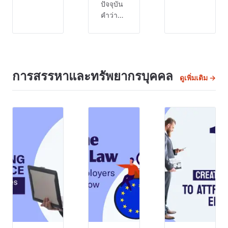
ด้วยการ
ปัจจุบัน
เป็นวัน
แข่งขัน
คำว่า
โชคดี
และ
สถานที่
ของคุณ
พลวัต
ทำงานที่
วันนี้เรา
ความ
เป็นพิษ
จะมาพูด
สำเร็จ
ถูกพูด
ถึงการ
ของ
ถึงกัน
การสรรหาและทรัพยากรบุคคล
ย้อน
ดูเพิ่มเติม →
ธุรกิจ
มาก
อดีต
ใดๆ
ตั้งแต่
แบบ
ก็ตาม
พนักงาน
โกรธ
นั้น
รู้สึกว่า
เศร้า
เชื่อม
ตนเอง
และดีใจ
โยง
ไม่
กรอบ
อย่าง
สามารถ
งานนี้
ใกล้ชิด
รักษา
ช่วยให้
กับความ
สมดุล
ทีม
เป็นอยู่ที่
ระหว่าง
Agile
ดีและ
ชีวิตกับ
รวบรวม
ความพึง
การ
ข้อมูล
พอใจ
ทำงาน
เชิงลึก
ของ
ได้ดี ไป