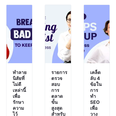
ที่คุณ
แรงงาน
กระแส
ต้องทำ
ของคุณ
เท่านั้น
เพื่อ
ในโลก
แต่ยัง
รวบรวม
ยุคใหม่
เป็น
ทีมของ
ทุกวันนี้
ความ
คุณ
บริษัท
จริง
สำหรับ
ต่างๆ
สำหรับ
เซสชัน
ไม่ได้มี
หลายๆ
ระดม
แค่เพียง
คน ใน
ความ
งาน
ฐานะ
คิดสั้นๆ
แบบ
เจ้าของ
คือขอให้
ดั้งเดิมที่
ธุรกิจ
พว
เรา
ทำลาย
รายการ
เคล็ด
การปรับ
คิดถึง
นิสัยที่
ตรวจ
ลับ 4
ตัวให้
เป็นอัน
ไม่ดี
สอบ
ข้อใน
เข้ากับ
การ
เหล่านี้
การ
การ
ทำงาน
เพื่อ
ตลาด
ทำ
จาก
รักษา
ขั้น
SEO
ระยะ
ความ
สูงสุด
เพื่อ
ไว้
สำหรับ
วาง