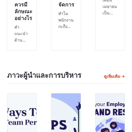
ควรมี
จัดการ
เมษายน
ลักษณะ
เป็น
ทำไม
อย่างไร
เดือน
พนักงาน
แห่งการ
กะถึง
คำ
ตระหนัก
หมดไฟ
แนะนำ
รู้เรื่อง
เร็วกว่า
ด้าน
ความเครียด
ที่เคย
สุขภาพ
ระดับ
และเรา
ส่วน
ชาติใน
จะทำ
ใหญ่ตั้ง
สหรัฐอเมริกา
อะไรได้
อยู่บน
มีการจัด
บ้าง?
สมมติฐาน
ภาวะผู้นำและการบริหาร
ดูเพิ่มเติม →
กิจกรรม
คุณเห็น
ของการ
นี้ทุกปี
ทีมงาน
ใช้ชีวิต
ตั้งแต่ปี
ของคุณ
ที่มั่นคง
1992
มา
กิน
เมื่อ
ทำงาน
อาหารที่
เครือ
และ
ดี ออก
ข่าย
สังเกต
กำลัง
ทรัพยากร
เห็นได้
กาย
ด้าน
ทันที
นอน