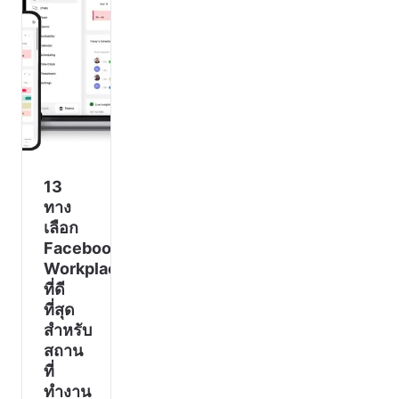
การ
ของ
ดำเนิน
ระบาด
พนักงาน
ไปอย่าง
ของ
ได้ 20-
รวดเร็ว
COVID-
30%
19
และ
ลูกบิด
ตอนนี้
ประตู
การทำง
เคาน์เตอร์
อุปกรณ์
บนโต๊ะ
13
ทำงาน
ทาง
หรือใน
เลือก
ห้อง
Facebook
ประชุม
Workplace
ไม่ว่าจ
ที่ดี
ที่สุด
สำหรับ
สถาน
ที่
ทำงาน