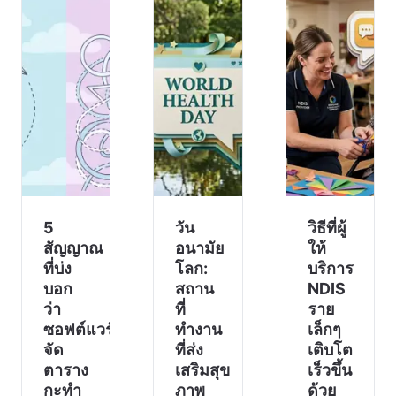
5
วัน
วิธีที่ผู้
สัญญาณ
อนามัย
ให้
ที่บ่ง
โลก:
บริการ
บอก
สถาน
NDIS
ว่า
ที่
ราย
ซอฟต์แวร์
ทำงาน
เล็กๆ
จัด
ที่ส่ง
เติบโต
ตาราง
เสริมสุข
เร็วขึ้น
กะทำ
ภาพ
ด้วย