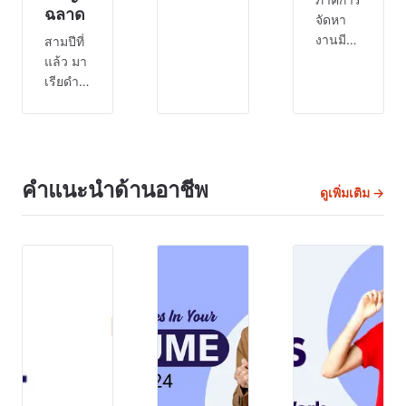
ฉลาด
และ
จัดหา
กำลัง
งานมี
สามปีที่
มองหา
การ
แล้ว มา
วิธี
แข่งขัน
เรียดำ
เปลี่ยน
ที่รุนแรง
เนิน
ผ่านไปสู่
ดังนั้น
ธุรกิจผู้
โลกของ
หากคุณ
ให้
MSP
ไม่ทุ่มเท
บริการ
หรือคุณ
NDIS
ความ
คำแนะนำด้านอาชีพ
เพิ่งจะ
ดูเพิ่มเติม →
ของเธอ
พยายาม
เริ่มต้น
ด้วยทีมผู้
เพื่อการ
ธุรกิจ
ดูแล
เติบโต
และ
เพียงไม่
และการ
สงสัยว่า
กี่คน
พัฒนา
อันไหน
ดูแลผู้
ของ
ดีกว่ากัน
เข้าร่วม
บริษัท
การ
โครงการ
คุณจะ
ทำความ
ประมาณ
ถูกทิ้งไว้
เข้าใจ
15 คน
ข้างหลัง
คำย่อทั้ง
เธอ
ในขณะ