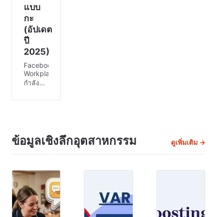
แบบ
กะ
(อัปเดต
ปี
2025)
Facebook
Workplace
กำลังจะ
ปิดตัวลง
ส่งผลให้
ธุรกิจ
หลาย
พันแห่ง
ข้อมูลเชิงลึกอุตสาหกรรม
ดูเพิ่มเติม →
ต้อง
ดิ้นรน
หาทาง
เลือกที่
เชื่อถือ
ได้ ใช้
งานง่าย