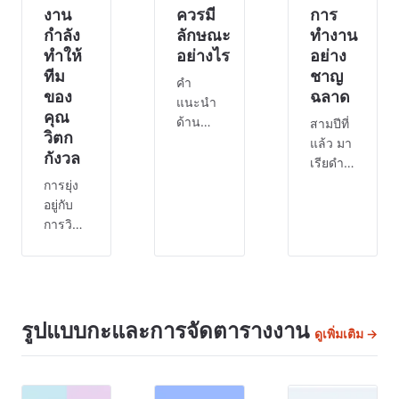
งาน
ควรมี
การ
กำลัง
ลักษณะ
ทำงาน
ทำให้
อย่างไร
อย่าง
ทีม
ชาญ
คำ
ของ
ฉลาด
แนะนำ
คุณ
ด้าน
สามปีที่
วิตก
สุขภาพ
แล้ว มา
กังวล
ส่วน
เรียดำ
ใหญ่ตั้ง
เนิน
การยุ่ง
อยู่บน
ธุรกิจผู้
อยู่กับ
สมมติฐาน
ให้
การวิตก
ของการ
บริการ
กังวล
ใช้ชีวิต
NDIS
นั้นแตก
ของเธอ
ที่มั่นคง
ต่างกัน
ด้วยทีมผู้
กิน
การยุ่ง
ดูแล
อาหารที่
เป็น
รูปแบบกะและการจัดตารางงาน
ดูเพิ่มเติม →
เพียงไม่
ดี ออก
เรื่อง
กี่คน
กำลัง
ปกติ แต่
ดูแลผู้
กาย
ความ
เข้าร่วม
นอน