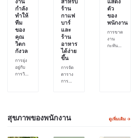
งาน
สำหรับ
แสดง
กำลัง
ร้าน
ตัว
ทำให้
กาแฟ
ของ
ทีม
บาร์
พนักงาน
ของ
และ
การขาด
คุณ
ร้าน
งาน
วิตก
อาหาร
กะทันหัน
กังวล
ได้ง่าย
ของ
ขึ้น
พนักงาน
การยุ่ง
ทำให้
อยู่กับ
การจัด
คุณ
การวิตก
ตาราง
เครียด
กังวล
การ
หรือไม่?
นั้นแตก
ทำงาน
พวกเขา
ต่างกัน
ของ
อาจมี
การยุ่ง
พนักงาน
เหตุผล
อยู่เป็น
ใน
แต่ก็ยัง
เรื่อง
อุตสาหกรรม
สุขภาพของพนักงาน
ดูเพิ่มเติม →
อาจ
ปกติ แต่
การ
ทำให้
ความ
บริการ
คุณและ
วิตก
อาจเป็น