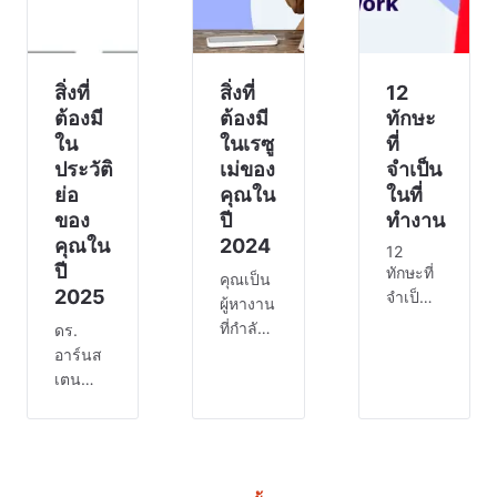
จัดการ
ที่การ
ตาราง
แข่งขัน
งานใน
เริ่มดุเด
สเปรดชีต
สิ่งที่
สิ่งที่
12
ที่ใช้ร่วม
ต้องมี
ต้องมี
ทักษะ
กัน ร
ใน
ในเรซู
ที่
ประวัติ
เม่ของ
จำเป็น
ย่อ
คุณใน
ในที่
ของ
ปี
ทำงาน
คุณใน
2024
12
ปี
ทักษะที่
คุณเป็น
2025
จำเป็น
ผู้หางาน
ในการ
ที่กำลัง
ดร.
ทำงาน
มองหา
อาร์นส
มีทักษะ
การเริ่ม
เตน
บาง
ต้นใหม่
ศาสตราจารย์
อย่างที่
หรือ
ด้าน
สามารถ
อาชีพ
ประสาท
เปลี่ยนแปลง
ใหม่ แต่
วิทยา
วิธีการ