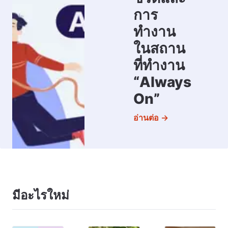
การ
ทำงาน
ในสถาน
ที่ทำงาน
“Always
On”
อ่านต่อ →
มีอะไรใหม่