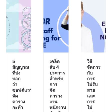
วิตก
โครงการ
หลับ
กังวล
ประมาณ
แปด
เป็น
15 คน
ชั่วโมง
สัญญาณ
เธอ
จัดการ
ว่ามีบาง
จัดการ
ความเครียด
อย่างใน
ตาราง
คำ
ระบบ
งานใน
แนะนำ
ของคุณ
สเปรดชีต
ที่ดีใน
ทำงาน
ที่ใช้ร่วม
ทาง
ผิดปกติ
กัน ร
ทฤษฎี
สมาชิก
แต่ถ้า
ในทีม
5
เคล็ด
วิธี
คุณ
ของคุณ
สัญญาณ
ลับ 4
จัดการ
อาจ
ที่บ่ง
ประการ
กับ
ทำงาน
บอก
สำหรับ
การ
เต็ม
ว่า
การ
ไม่รับ
กะได
ซอฟต์แวร์
จัด
สาย
จัด
ตาราง
และ
ตาราง
งาน
การ
กะทำ
พนักงาน
ไม่