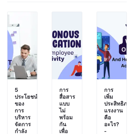
ธุรกิจให้
ของ
ประสบ
ประสบ
ธุรกิจ
ความ
ความ
ในองค์
สำเร็จ
สำเร็จ
กรใดๆ
และทำ
อย่าง
เมื่อ
กำไร
สม่ำเสมอ
พนักงาน
พนักงาน
เมื่อ
รู้สึกมี
ที่มีส่วน
พนักงาน
แรง
ร่วมกับ
และ
จูงใจ ผล
งานจะ
เพื่อน
งาน
ทำงาน
ร่วมงาน
ความ
ได้ดีขึ้น
ของคุณ
คิด
มีความ
มีส่วน
สร้างสรรค์
สุขมาก
ร่วมและ
และ
5
การ
ขึ้น และ
การ
มุ่งมั่น
ความมุ่ง
มีประ
ประโยชน์
สื่อสาร
เพิ่ม
กับ
มั่นใน
สิทธิผล
ของ
แบบ
ประสิทธิภาพ
การท
มากขึ้
การ
ไม่
แรงงาน
บริหาร
พร้อม
คือ
จัดการ
กัน
อะไร?
กำลัง
เพื่อ
-