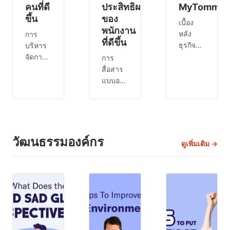
คนที่ดี
ประสิทธิผล
MyTommy.
ขึ้น
ของ
เบื้อง
พนักงาน
หลัง
การ
ที่ดีขึ้น
ธุรกิจที่
บริหาร
เจริญ
จัดการ
การ
รุ่งเรือง
กำลังคน
สื่อสาร
(Workforce
ทุกแห่ง
แบบอะ
Management
คือทีม
ซิงโค
หรือ
งานที่มี
รนัสคือ
WFM)
ประสิทธิภาพ
อะไร
คือ
มีแรง
การ
กระบวนการ
จูงใจ
สื่อสาร
วัฒนธรรมองค์กร
เพิ่ม
ดูเพิ่มเติม →
และมี
แบบอะ
ประสิทธิภาพ
ส่วน
ซิงโค
การ
ร่วม🤝
รนัสมี
ทำงาน
การก้าว
ประโยชน์
ของ
ไปข้าง
อย่างไร
พนักงาน
หน้าใน
การนำ
กล่าวอีก
ภูมิทัศน์
แนวทาง
นัยหนึ่ง
ทาง
การ
โซลูชัน