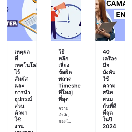
ไม่
ธุรกิจ
โดยไม่รู้
สามารถ
ดำเนิน
ถึงความ
อยู่รอด
ไปได้
สำคัญ
ได้ การ
อย่าง
ของ
สร้าง
ราบรื่น
SEO
อย่างไร
และ
การ
ก็ตาม
รักษา
ตลาดอา
ตัวเลขนั้
ความไว้
จมีค
เหตุผล
วิธี
40
วางใจ
ที่
หลีก
เครื่อง
ของลูก
เทคโนโลยี
เลี่ยง
มือ
ค้าเ
ไร้
ข้อผิด
บังคับ
สัมผัส
พลาด
ใช้
และ
Timesheet
ความ
การนำ
ที่ใหญ่
สนิท
อุปกรณ์
ที่สุด
สนม
ส่วน
กันที่ดี
ความ
ตัวมา
ที่สุด
สำคัญ
ใช้
ในปี
ของใบ
งาน
2024
บันทึก