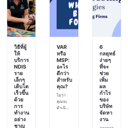
และคุ้ม
ค่า เพื่อ
ให้ทีม
งาน
เชื่อมต่อ
และรับ
ทราบ
ข้อมูล
วิธีที่ผู้
VAR
6
ข่าว
ให้
หรือ
กลยุทธ์
บริการ
MSP:
ง่ายๆ
NDIS
อะไร
ที่จะ
ราย
ดีกว่า
ช่วย
เล็กๆ
สำหรับ
เพิ่ม
เติบโต
คุณ?
ผล
เร็วขึ้น
กำไร
ไม่ว่า
ด้วย
ของ
คุณจะ
การ
บริษัท
ดำเนิน
ทำงาน
จัดหา
การเป็น
อย่าง
งาน
VAR อยู่
ชาญ
แล้ว
ภาคการ