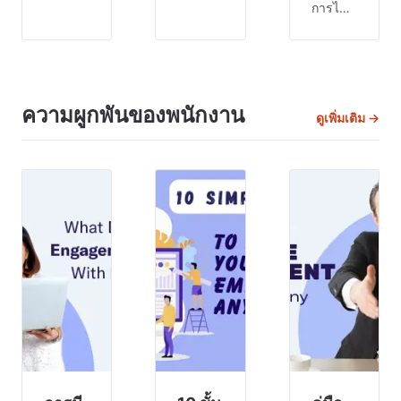
เกิดขึ้น
ระทบ
การได้
เมื่อ
ทางการ
รับความ
พนักงาน
เงินต่อ
เคารพ
สื่อสาร
ธุรกิจ
จาก
กันอย่าง
ต่างๆ
พนักงาน
มี
ทั่ว
ถือเป็น
ความผูกพันของพนักงาน
ดูเพิ่มเติม →
ประสิทธิภาพ
สหรัฐอเมริกา
กุญแจ
โดยใช้
อย่าง
สำคัญ
ประโยชน์
มาก
ในการ
จาก
การขาด
ได้รับสิ่ง
ทักษะ
งาน
ที่คุณ
และจุด
ทำให้
ต้องการ
แข็งของ
ธุรกิจ
จากพวก
กันและ
ต้องสูญ
เขา การ
กัน
เสียเงิน
ได้รับ
อย่างไร
ถึง
ความ
ก็ตาม
$225.8bn
เคารพ
ต่อปี ซึ่ง
น่า
จาก
เป็น
เสียดาย
พนักงาน
จำนวน
ที่คุ
สามารถ
เงินมหา