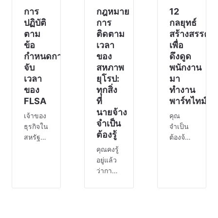
เก
พนักงาน
การ
จนถึง
กฎหมาย
12
😁 ซึ่ง
ปัญหา
ปฏิบัติ
การ
กลยุทธ์
อาจนำ
ของ
ตาม
ติดตาม
สร้างสรรค์
ไปสู่กา
สมาชิก
ข้อ
เวลา
เพื่อ
ในทีม
กำหนดการ
ของ
ดึงดูด
บางค
จับ
สหภาพ
พนักงาน
เวลา
ยุโรป:
มา
ของ
ทุกสิ่ง
ทำงาน
FLSA
ที่
พาร์ทไทม์
นายจ้าง
เจ้าของ
คุณ
จำเป็น
ธุรกิจใน
จำเป็น
ต้องรู้
สหรัฐอเมริกา
ต้องจ้าง
ต้อง
คนช่วย
คุณคงรู้
ปฏิบัติ
งานเพิ่ม
อยู่แล้ว
ตาม
แต่ไม่มี
ว่าการ
กฎหมาย
งบ
ติดตาม
มาตรฐาน
ประมาณ
ชั่วโมง
แรงงาน
สำหรับ
ทำงาน
ที่เป็น
พนักงาน
ของ