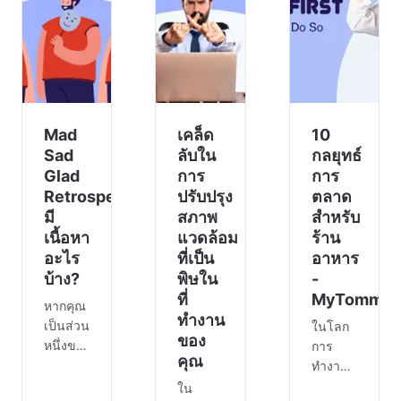
ธุรกิจที่
สื่อสาร
การ
เปลี่ยนแปลง
แบบอะ
บริหาร
ตลอด
ซิงโค
จัดการ
เวลานั้น
รนัสมา
กำลังคน
ต้องอ
ใช้เพื่อ
ประกอบ
สร้าง
ด้วยซอ
Mad
สมดุล
เคล็ด
10
ให้กับ
Sad
ลับใน
กลยุทธ์
การ
Glad
การ
การ
สื่อสาร
Retrospective
ปรับปรุง
ตลาด
ทุก
มี
สภาพ
สำหรับ
ประเภท
เนื้อหา
แวดล้อม
ร้าน
ทั้งแ
อะไร
ที่เป็น
อาหาร
บ้าง?
พิษใน
-
ที่
MyTommy.
หากคุณ
ทำงาน
เป็นส่วน
ในโลก
ของ
หนึ่งของ
การ
คุณ
ทีม
ทำงานที่
Scrum
เต็มไป
ใน
วันนี้ถือ