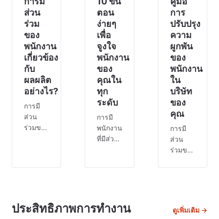
การมี
10 ขั้น
ปรับปรุง
คู่มือ
ศาลที่ส
ขวัญ
ส่วน
ตอน
การ
กำลังใจ
ร่วม
ง่ายๆ
ปรับปรุง
การมี
ของ
เพื่อ
ความ
ส่วนร่
พนักงาน
จูงใจ
ผูกพัน
เกี่ยวข้อง
พนักงาน
ของ
กับ
ของ
พนักงาน
ผลผลิต
คุณใน
ใน
อย่างไร?
ทุก
บริษัท
ระดับ
ของ
การมี
คุณ
ส่วน
การมี
ร่วมของ
พนักงาน
การมี
พนักงาน
ที่มีส่วน
ส่วน
สร้าง
ร่วมและ
ร่วมของ
สภาพ
มีแรง
พนักงาน
แวดล้อม
จูงใจ
มีความ
การ
เป็นสิ่ง
สำคัญ
ทำงานที่
สำคัญ
ต่อการ
จะผลัก
ต่อความ
สร้าง
ประสิทธิภาพการทำงาน
ดูเพิ่มเติม →
ดัน
สำเร็จ
บริษัทที่