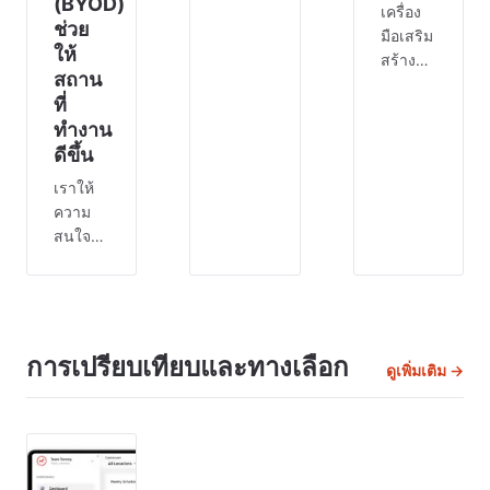
(BYOD)
เวลา⏰
เครื่อง
ช่วย
ไม่
มือเสริม
ให้
สามารถ
สร้าง
สถาน
ละเลย
มิตรภาพ
ที่
ได้
ที่ดีที่สุด
ทำงาน
เนื่องจาก
40
อันดับ
ใบ
ดีขึ้น
แรก
บันทึก
เราให้
สำหรับ
เวลา
ความ
ปี 2024
ช่วยเพิ่ม
สนใจกับ
จากการ
ประสิทธิภาพ
พื้นผิว
ศึกษา
ในการ
รอบตัว
พบ
ดำเนิน
เรา
ว่าการ
งานและ
มากกว่า
ทำงาน
ตรวจ
ที่เคย
การเปรียบเทียบและทางเลือก
ร่วมกัน
สอบผล
ดูเพิ่มเติม →
โดย
แบบ
งานของ
เฉพาะ
ดิจิทัล
พนักงาน
อย่างยิ่ง
สามารถ
🤩 ใน
นับ
เพิ่ม
โลกที่
ตั้งแต่
ผลผลิต
ธุรกิจ