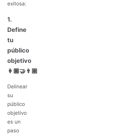
exitosa:
1.
Define
tu
público
objetivo
👩🏾‍🤝‍👨🏽
Delinear
su
público
objetivo
es un
paso