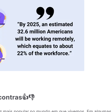
contras👍👎
ez mais popular no mundo em que vivemos. Em algumas