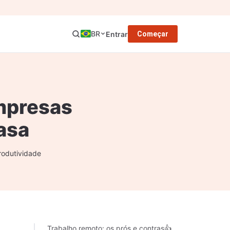
BR
Entrar
Começar
empresas
casa
rodutividade
Trabalho remoto: os prós e contras👍