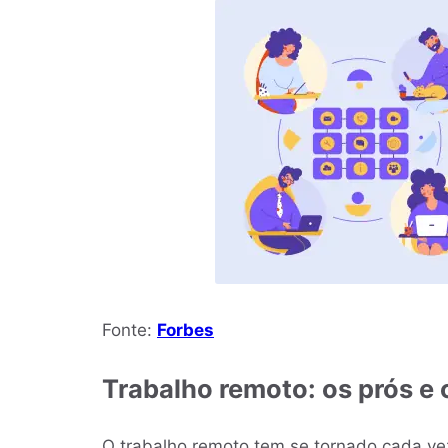
Fonte:
Forbes
Trabalho remoto: os prós e 
O trabalho remoto tem se tornado cada v