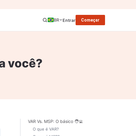
BR
Entrar
Começar
ra você?
VAR Vs. MSP: O básico 🧑‍💻
O que é VAR?