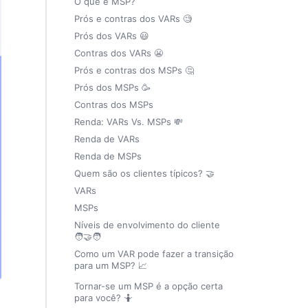
O que é MSP?
Prós e contras dos VARs 🧐
Prós dos VARs 😃
Contras dos VARs 😬
Prós e contras dos MSPs 🤔
Prós dos MSPs 🥳
Contras dos MSPs
Renda: VARs Vs. MSPs 💸
Renda de VARs
Renda de MSPs
Quem são os clientes típicos? 🤝
VARs
MSPs
Níveis de envolvimento do cliente
🧑‍🤝‍🧑
Como um VAR pode fazer a transição
para um MSP? 📈
Tornar-se um MSP é a opção certa
para você? 🤷