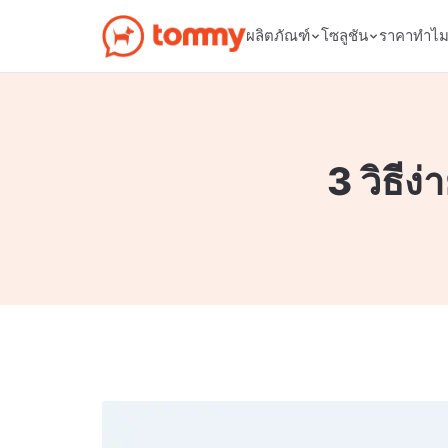
ผลิตภัณฑ์
โซลูชัน
ราคา
ทำไ
3 วิธีง