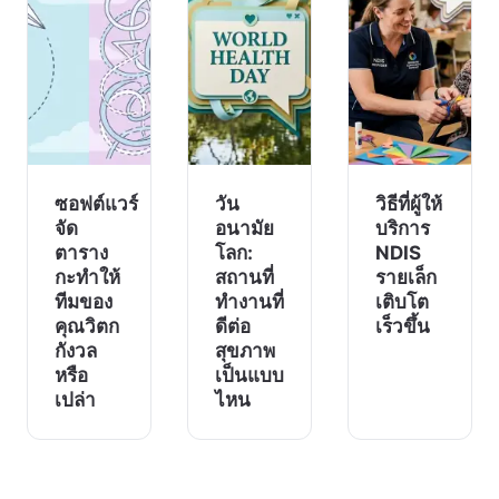
ซอฟต์แวร์
วัน
วิธีที่ผู้ให้
จัด
อนามัย
บริการ
ตาราง
โลก:
NDIS
กะทำให้
สถานที่
รายเล็ก
ทีมของ
ทำงานที่
เติบโต
คุณวิตก
ดีต่อ
เร็วขึ้น
กังวล
สุขภาพ
หรือ
เป็นแบบ
เปล่า
ไหน