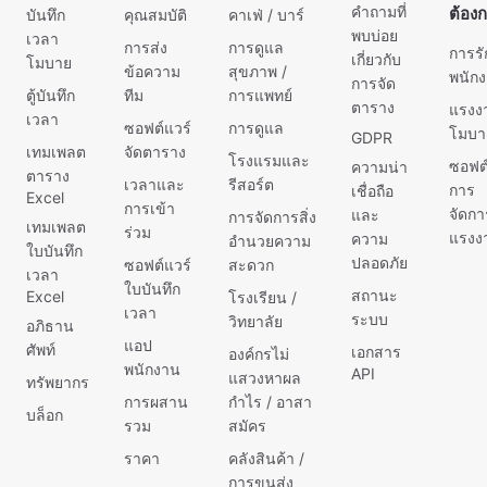
คำถามที่
ต้อง
บันทึก
คุณสมบัติ
คาเฟ่ / บาร์
พบบ่อย
เวลา
การส่ง
การดูแล
การร
เกี่ยวกับ
โมบาย
ข้อความ
สุขภาพ /
พนัก
การจัด
ตู้บันทึก
ทีม
การแพทย์
ตาราง
แรงง
เวลา
ซอฟต์แวร์
การดูแล
โมบา
GDPR
เทมเพลต
จัดตาราง
โรงแรมและ
ซอฟต์
ความน่า
ตาราง
เวลาและ
รีสอร์ต
การ
เชื่อถือ
Excel
การเข้า
จัดกา
และ
การจัดการสิ่ง
เทมเพลต
ร่วม
แรงง
ความ
อำนวยความ
ใบบันทึก
ปลอดภัย
ซอฟต์แวร์
สะดวก
เวลา
ใบบันทึก
สถานะ
Excel
โรงเรียน /
เวลา
ระบบ
วิทยาลัย
อภิธาน
แอป
ศัพท์
เอกสาร
องค์กรไม่
พนักงาน
API
แสวงหาผล
ทรัพยากร
การผสาน
กำไร / อาสา
บล็อก
รวม
สมัคร
ราคา
คลังสินค้า /
การขนส่ง