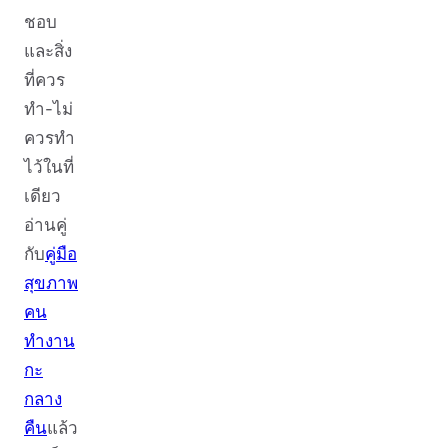
ชอบ
และสิ่ง
ที่ควร
ทำ-ไม่
ควรทำ
ไว้ในที่
เดียว
อ่านคู่
กับ
คู่มือ
สุขภาพ
คน
ทำงาน
กะ
กลาง
คืน
แล้ว