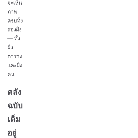
จะเห็น
ภาพ
ครบทั้ง
สองฝั่ง
— ทั้ง
ฝั่ง
ตาราง
และฝั่ง
คน
คลัง
ฉบับ
เต็ม
อยู่