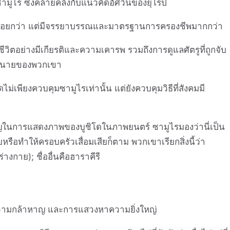
ซามูไร ซึ่งคล้ายคลึงกับแนวคิดอัศวินของยุโรป
น้อยกว่า แต่มีจรรยาบรรณและมาตรฐานการครองชีพมากกว่า
วิตอย่างมีเกียรติและความเคารพ รวมถึงการดูแลศัตรูที่ถูกจับ
้านายของพวกเขา
ียงควบคุมซามูไรเท่านั้น แต่ยังควบคุมวิธีที่สังคมมี
คัญในการแสดงภาพของบูชิโดในภาพยนตร์ ซามูไรมองว่านี่เป็น
ยหรือทำให้ครอบครัวเสื่อมเสียก็ตาม พวกเขาเรียกสิ่งนี้ว่า
กาย); ชื่ออื่นคือฮาราคีรี
 ความกล้าหาญ และการแสวงหาความยิ่งใหญ่