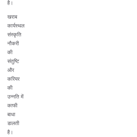
है।
खराब
कार्यस्थल
संस्कृति
नौकरी
की
संतुष्टि
और
करियर
की
उन्नति में
काफी
बाधा
डालती
है।