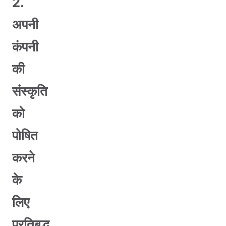
2.
अपनी
कंपनी
की
संस्कृति
को
पोषित
करने
के
लिए
प्रतिबद्ध