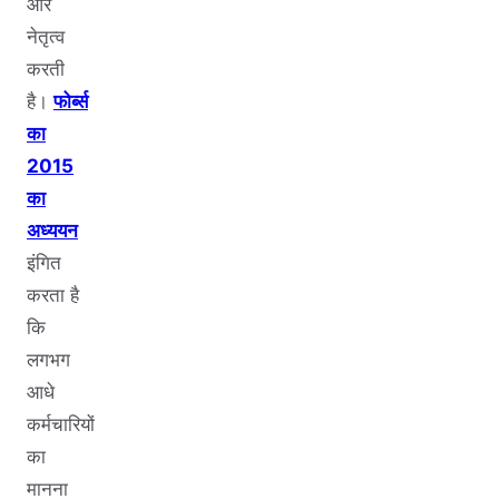
और
नेतृत्व
करती
है।
फोर्ब्स
का
2015
का
अध्ययन
इंगित
करता है
कि
लगभग
आधे
कर्मचारियों
का
मानना