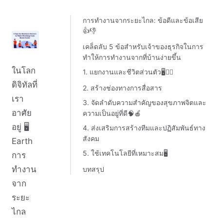
การทำงานจากระยะไกล: ข้อดีและข้อเสีย
👍👎
เคล็ดลับ 5 ข้อสำหรับเจ้าของธุรกิจในการ
ทำให้การทำงานจากที่บ้านง่ายขึ้น
ในโลก
1. แยกงานและชีวิตส่วนตัว🖥🙎‍♂️
ดิจิทัลที่
2. สร้างช่องทางการสื่อสาร
เรา
3. จัดลำดับความสำคัญของสุขภาพจิตและ
อาศัย
ความเป็นอยู่ที่ดี🧠🍎
อยู่ 🖥
4. ส่งเสริมการสร้างทีมและปฏิสัมพันธ์ทาง
สังคม
Earth
5. ใช้เทคโนโลยีที่เหมาะสม🖥
การ
ทำงาน
บทสรุป
จาก
ระยะ
ไกล