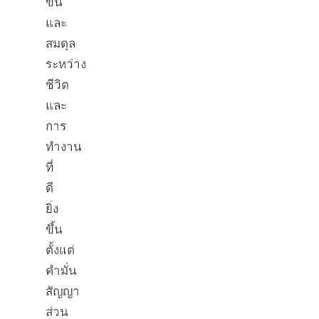
ขึ้น
และ
สมดุล
ระหว่าง
ชีวิต
และ
การ
ทำงาน
ที่
ดี
ยิ่ง
ขึ้น
ตั้งแต่
คำมั่น
สัญญา
ส่วน