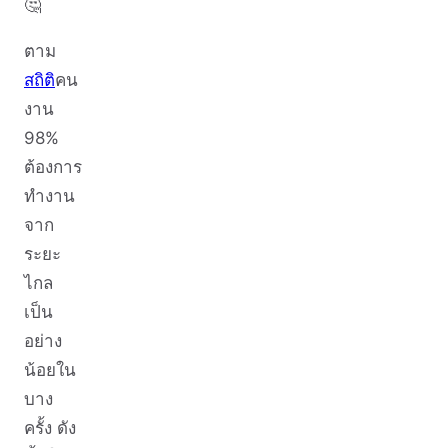
🤔
ตาม
สถิติ
คน
งาน
98%
ต้องการ
ทำงาน
จาก
ระยะ
ไกล
เป็น
อย่าง
น้อยใน
บาง
ครั้ง ดัง