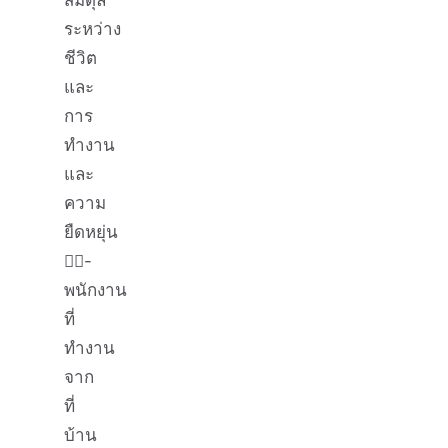
ระหว่าง
ชีวิต
และ
การ
ทำงาน
และ
ความ
ยืดหยุ่น
🤸‍♀️-
พนักงาน
ที่
ทำงาน
จาก
ที่
บ้าน