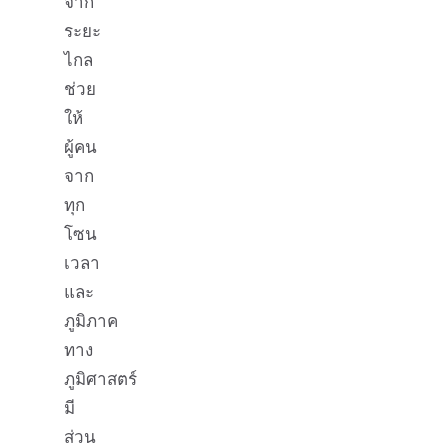
จาก
ระยะ
ไกล
ช่วย
ให้
ผู้คน
จาก
ทุก
โซน
เวลา
และ
ภูมิภาค
ทาง
ภูมิศาสตร์
มี
ส่วน