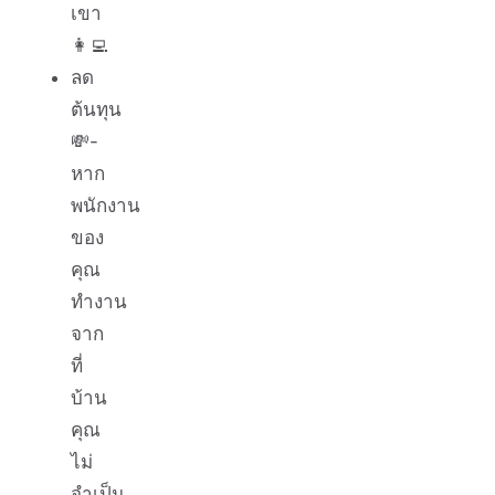
เขา
👩‍💻
ลด
ต้นทุน
💸-
หาก
พนักงาน
ของ
คุณ
ทำงาน
จาก
ที่
บ้าน
คุณ
ไม่
จำเป็น