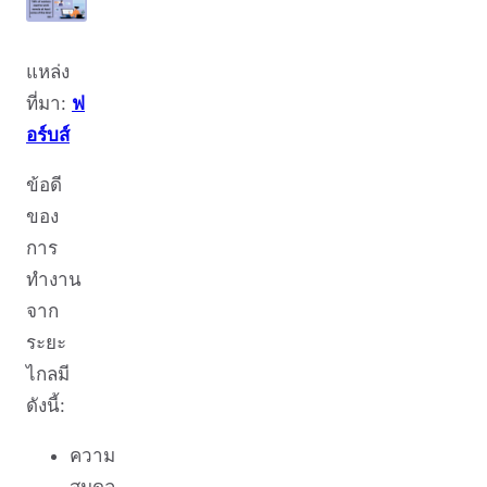
แหล่ง
ที่มา:
ฟ
อร์บส์
ข้อดี
ของ
การ
ทำงาน
จาก
ระยะ
ไกลมี
ดังนี้:
ความ
สมดุล