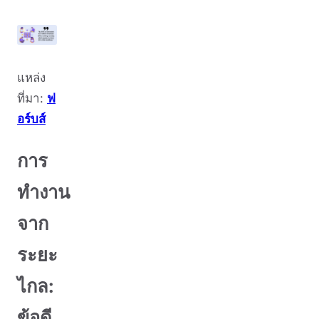
แหล่ง
ที่มา:
ฟ
อร์บส์
การ
ทำงาน
จาก
ระยะ
ไกล:
ข้อดี