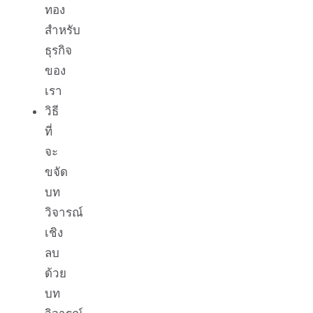
ทอง
สำหรับ
ธุรกิจ
ของ
เรา
วิธี
ที่
จะ
ขจัด
บท
วิจารณ์
เชิง
ลบ
ด้วย
บท