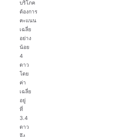
บริโภค
ต้องการ
คะแนน
เฉลี่ย
อย่าง
น้อย
4
ดาว
โดย
ค่า
เฉลี่ย
อยู่
ที่
3.4
ดาว
จึง