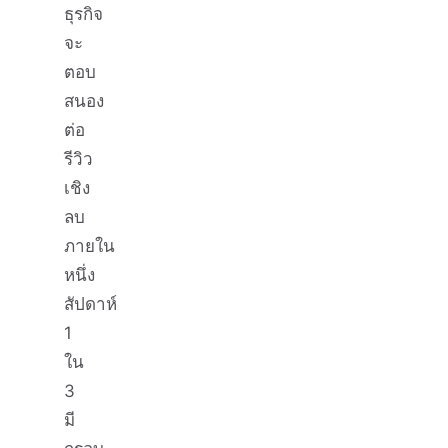
ธุรกิจ
จะ
ตอบ
สนอง
ต่อ
รีวิว
เชิง
ลบ
ภายใน
หนึ่ง
สัปดาห์
1
ใน
3
มี