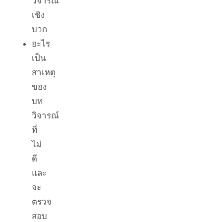
วิจารณ์
เชิง
บวก
อะไร
เป็น
สาเหตุ
ของ
บท
วิจารณ์
ที่
ไม่
ดี
และ
จะ
ตรวจ
สอบ