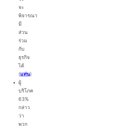
จะ
พิจารณา
มี
ส่วน
ร่วม
กับ
ธุรกิจ
ได้
(
แท่น
)
ผู้
บริโภค
63%
กล่าว
ว่า
พวก