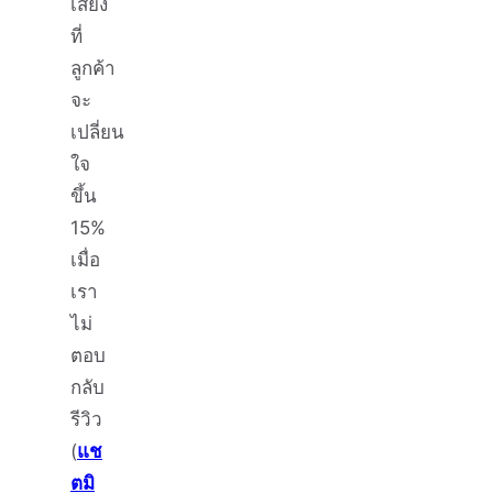
เสี่ยง
ที่
ลูกค้า
จะ
เปลี่ยน
ใจ
ขึ้น
15%
เมื่อ
เรา
ไม่
ตอบ
กลับ
รีวิว
(
แช
ตมิ