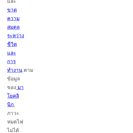
และ
ขาด
ความ
สมดุล
ระหว่าง
ชีวิต
และ
การ
ทำงาน
.ตาม
ข้อมูล
ของ
มา
โยคลิ
นิก
,
ภาวะ
หมดไฟ
ไม่ได้