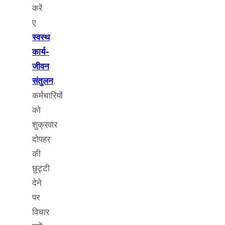
करें
ए
स्वस्थ
कार्य-
जीवन
संतुलन
.
कर्मचारियों
को
शुक्रवार
दोपहर
की
छुट्टी
देने
पर
विचार