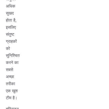
अधिक
सुखद
होता है,
इसलिए
संतुष्ट
ग्राहकों
को
सुनिश्चित
करने का
सबसे
अच्छा
तरीका
एक खुश
टीम है।