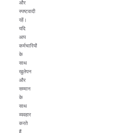
और
स्पष्टवादी
रहें।
यदि
आप
कर्मचारियों
के
साथ
खुलेपन
और
सम्मान
के
साथ
व्यवहार
करते
हैं,