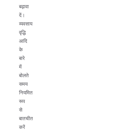
बढ़ावा
दें।
व्यवसाय
वृद्धि
आदि
के
बारे
में
बोलते
समय
नियमित
रूप
से
बातचीत
करें