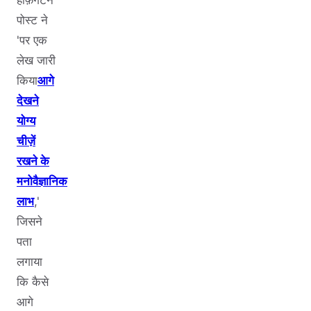
हफ़िंगटन
पोस्ट ने
'पर एक
लेख जारी
किया
आगे
देखने
योग्य
चीज़ें
रखने के
मनोवैज्ञानिक
लाभ
,'
जिसने
पता
लगाया
कि कैसे
आगे