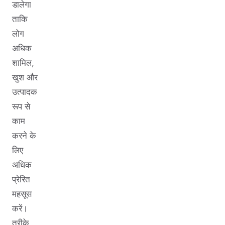
डालेगा
ताकि
लोग
अधिक
शामिल,
खुश और
उत्पादक
रूप से
काम
करने के
लिए
अधिक
प्रेरित
महसूस
करें।
तरीके