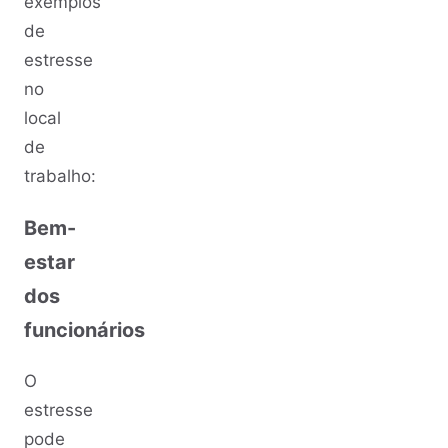
exemplos
de
estresse
no
local
de
trabalho:
Bem-
estar
dos
funcionários
O
estresse
pode