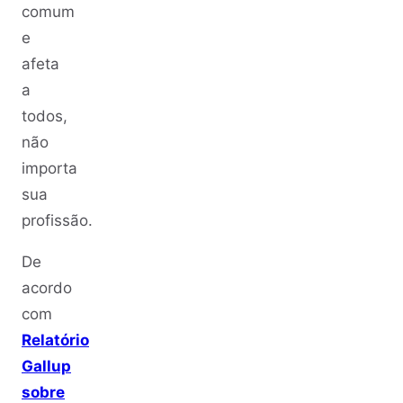
comum
e
afeta
a
todos,
não
importa
sua
profissão.
De
acordo
com
Relatório
Gallup
sobre