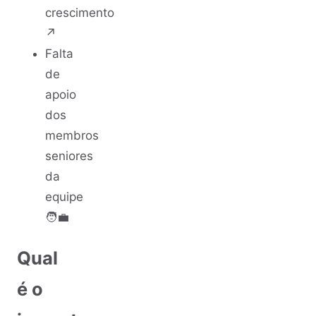
crescimento
↗️
Falta
de
apoio
dos
membros
seniores
da
equipe
🧑‍💼
Qual
é o