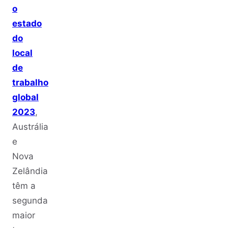
o
estado
do
local
de
trabalho
global
2023
,
Austrália
e
Nova
Zelândia
têm a
segunda
maior