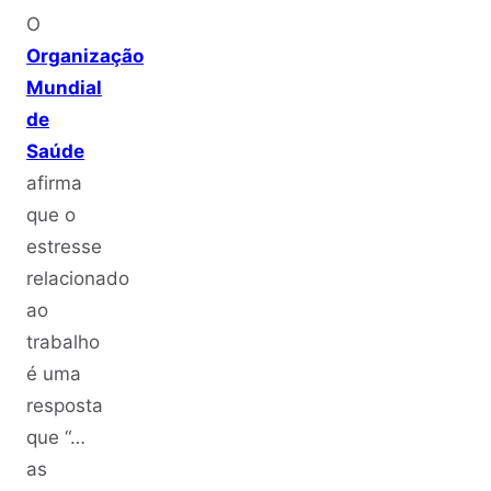
O
Organização
Mundial
de
Saúde
afirma
que o
estresse
relacionado
ao
trabalho
é uma
resposta
que “…
as