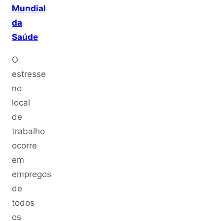
Mundial
da
Saúde
O
estresse
no
local
de
trabalho
ocorre
em
empregos
de
todos
os