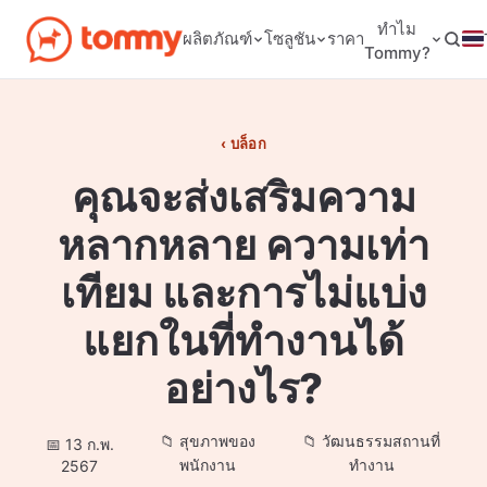
ทำไม
ผลิตภัณฑ์
โซลูชัน
ราคา
Tommy?
บล็อก
คุณจะส่งเสริมความ
หลากหลาย ความเท่า
เทียม และการไม่แบ่ง
แยกในที่ทำงานได้
อย่างไร?
สุขภาพของ
วัฒนธรรมสถานที่
13 ก.พ.
พนักงาน
ทำงาน
2567