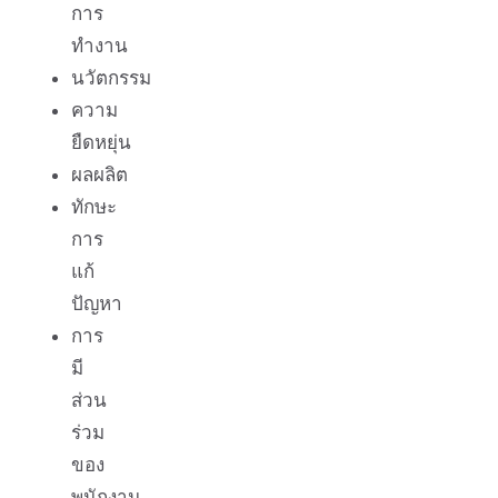
การ
ทำงาน
นวัตกรรม
ความ
ยืดหยุ่น
ผลผลิต
ทักษะ
การ
แก้
ปัญหา
การ
มี
ส่วน
ร่วม
ของ
พนักงาน