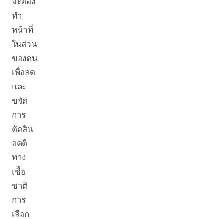
จะต้อง
ทำ
หน้าที่
ในส่วน
ของตน
เพื่อลด
และ
ขจัด
การ
ตัดสิน
อคติ
ทาง
เชื้อ
ชาติ
การ
เลือก