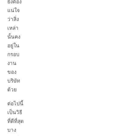
ยังต้อง
แน่ใจ
ว่าสิ่ง
เหล่า
นั้นคง
อยู่ใน
กรอบ
งาน
ของ
บริษัท
ด้วย
ต่อไปนี้
เป็นวิธี
ที่ดีที่สุด
บาง