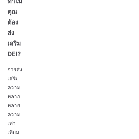
ทำไม
คุณ
ต้อง
ส่ง
เสริม
DEI?
การส่ง
เสริม
ความ
หลาก
หลาย
ความ
เท่า
เทียม