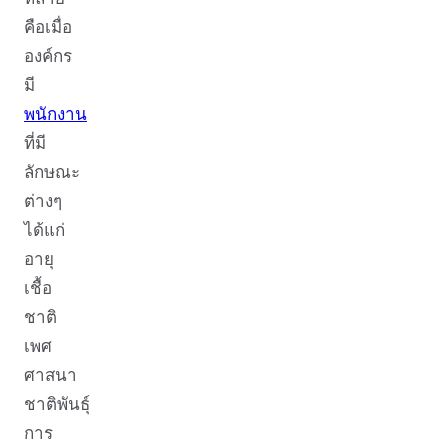
คือเมื่อ
องค์กร
มี
พนักงาน
ที่มี
ลักษณะ
ต่างๆ
ได้แก่
อายุ
เชื้อ
ชาติ
เพศ
ศาสนา
ชาติพันธุ์
การ