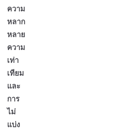
ความ
หลาก
หลาย
ความ
เท่า
เทียม
และ
การ
ไม่
แบ่ง