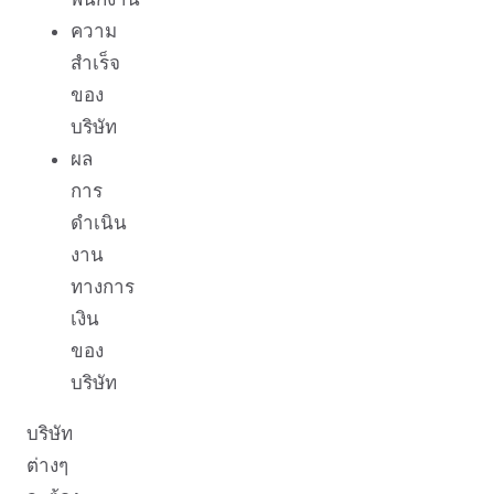
ความ
สำเร็จ
ของ
บริษัท
ผล
การ
ดำเนิน
งาน
ทางการ
เงิน
ของ
บริษัท
บริษัท
ต่างๆ