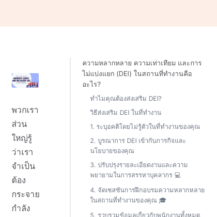
ความหลากหลาย ความเท่าเทียม และการ
ไม่แบ่งแยก (DEI) ในสถานที่ทำงานคือ
อะไร?
ทำไมคุณต้องส่งเสริม DEI?
พวกเรา
วิธีส่งเสริม DEI ในที่ทำงาน
ส่วน
1. ระบุอคติโดยไม่รู้ตัวในที่ทำงานของคุณ
ใหญ่รู้
2. บูรณาการ DEI เข้ากับภารกิจและ
นโยบายของคุณ
ว่าเรา
3. ปรับปรุงรายละเอียดงานและความ
จำเป็น
พยายามในการสรรหาบุคลากร 💻
ต้อง
4. จัดเซสชันการฝึกอบรมความหลากหลาย
กระจาย
ในสถานที่ทำงานของคุณ 🎓
กำลัง
5. รวบรวมข้อมูลเกี่ยวกับพนักงานทั้งหมด