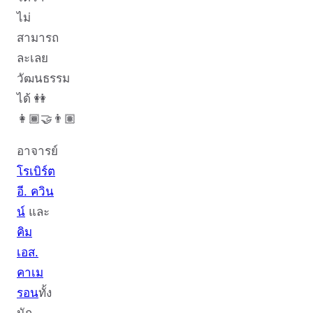
ไม่
สามารถ
ละเลย
วัฒนธรรม
ได้ 👭
👩🏾‍🤝‍👨🏽
อาจารย์
โรเบิร์ต
อี. ควิน
น์
และ
คิม
เอส.
คาเม
รอน
ทั้ง